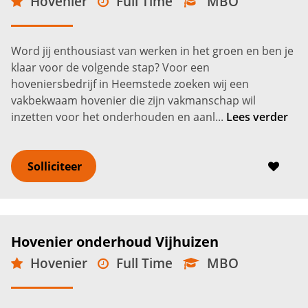
Hovenier
Full Time
MBO
Heemstede
3.300 -
3.900
€
€
Word jij enthousiast van werken in het groen en ben je
klaar voor de volgende stap? Voor een
hoveniersbedrijf in Heemstede zoeken wij een
vakbekwaam hovenier die zijn vakmanschap wil
inzetten voor het onderhouden en aanl...
Lees verder
Solliciteer
Hovenier onderhoud Vijhuizen
Hovenier
Full Time
MBO
Vijfhuizen
3.000 -
3.850
€
€