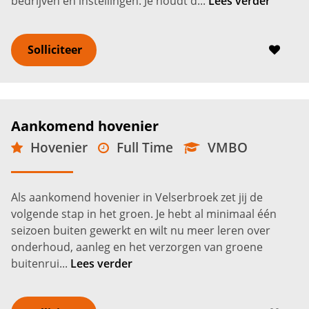
bedrijven en instellingen. Je houdt d...
Lees verder
Solliciteer
Aankomend hovenier
Hovenier
Full Time
VMBO
Velserbroek
2.600 -
3.400
€
€
Als aankomend hovenier in Velserbroek zet jij de
volgende stap in het groen. Je hebt al minimaal één
seizoen buiten gewerkt en wilt nu meer leren over
onderhoud, aanleg en het verzorgen van groene
buitenrui...
Lees verder