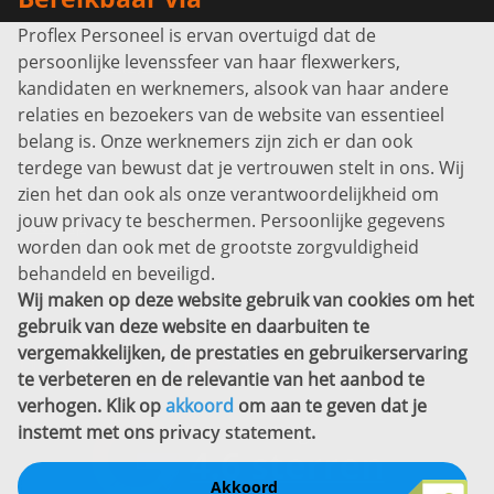
Proflex Personeel is ervan overtuigd dat de
Info@proflexpersoneel.nl
persoonlijke levenssfeer van haar flexwerkers,
Bel ons:
+31 (0)85 0450040
kandidaten en werknemers, alsook van haar andere
Prins Willem-Alexanderlaan 301
relaties en bezoekers van de website van essentieel
7311 SW Apeldoorn
belang is. Onze werknemers zijn zich er dan ook
Disclaimer
terdege van bewust dat je vertrouwen stelt in ons. Wij
zien het dan ook als onze verantwoordelijkheid om
Privacyverklaring
jouw privacy te beschermen. Persoonlijke gegevens
Sitemap
worden dan ook met de grootste zorgvuldigheid
Copyright
behandeld en beveiligd.
Wij maken op deze website gebruik van cookies om het
Bekijk ook eens
gebruik van deze website en daarbuiten te
vergemakkelijken, de prestaties en gebruikerservaring
te verbeteren en de relevantie van het aanbod te
verhogen. Klik op
akkoord
om aan te geven dat je
instemt met ons
privacy statement
.
Akkoord