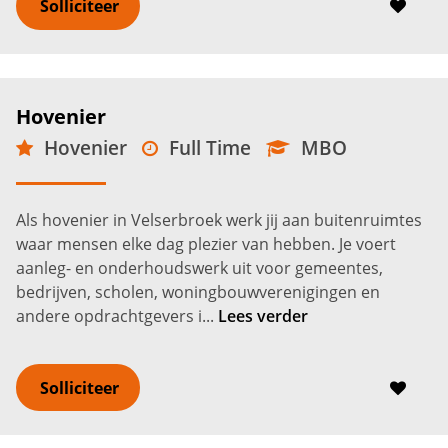
Solliciteer
Hovenier
Hovenier
Full Time
MBO
Velserbroek
2.750 -
3.700
€
€
Als hovenier in Velserbroek werk jij aan buitenruimtes
waar mensen elke dag plezier van hebben. Je voert
aanleg- en onderhoudswerk uit voor gemeentes,
bedrijven, scholen, woningbouwverenigingen en
andere opdrachtgevers i...
Lees verder
Solliciteer