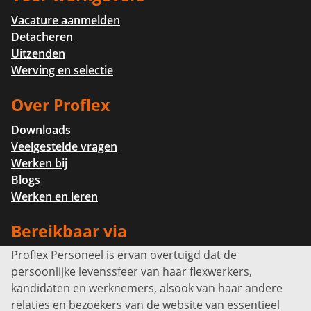
Vacature aanmelden
Detacheren
Uitzenden
Werving en selectie
Over Proflex
Downloads
Veelgestelde vragen
Werken bij
Blogs
Werken en leren
Bereikbaar via
Proflex Personeel is ervan overtuigd dat de
Info@proflexpersoneel.nl
persoonlijke levenssfeer van haar flexwerkers,
Bel ons:
+31 (0)85 0450040
kandidaten en werknemers, alsook van haar andere
Prins Willem-Alexanderlaan 301
relaties en bezoekers van de website van essentieel
7311 SW Apeldoorn