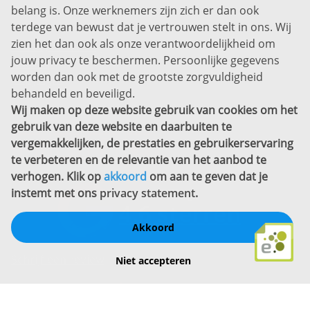
belang is. Onze werknemers zijn zich er dan ook
Disclaimer
terdege van bewust dat je vertrouwen stelt in ons. Wij
zien het dan ook als onze verantwoordelijkheid om
Privacyverklaring
jouw privacy te beschermen. Persoonlijke gegevens
Sitemap
worden dan ook met de grootste zorgvuldigheid
Copyright
behandeld en beveiligd.
Wij maken op deze website gebruik van cookies om het
Bekijk ook eens
gebruik van deze website en daarbuiten te
vergemakkelijken, de prestaties en gebruikerservaring
te verbeteren en de relevantie van het aanbod te
verhogen. Klik op
akkoord
om aan te geven dat je
instemt met ons
privacy statement
.
Akkoord
Schrijf een review
Niet accepteren