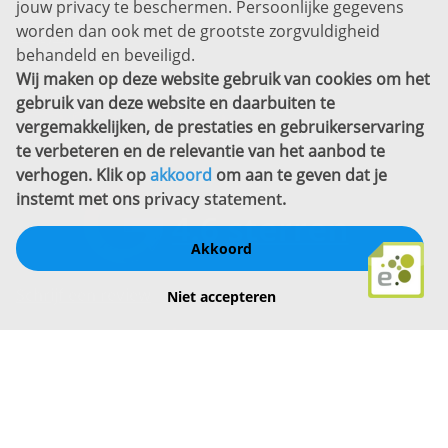
jouw privacy te beschermen. Persoonlijke gegevens
Sitemap
worden dan ook met de grootste zorgvuldigheid
Copyright
behandeld en beveiligd.
Wij maken op deze website gebruik van cookies om het
Bekijk ook eens
gebruik van deze website en daarbuiten te
vergemakkelijken, de prestaties en gebruikerservaring
te verbeteren en de relevantie van het aanbod te
verhogen. Klik op
akkoord
om aan te geven dat je
instemt met ons
privacy statement
.
Akkoord
Schrijf een review
Niet accepteren