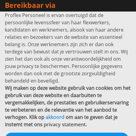
Bereikbaar via
Proflex Personeel is ervan overtuigd dat de
Info@proflexpersoneel.nl
persoonlijke levenssfeer van haar flexwerkers,
Bel ons:
+31 (0)85 0450040
kandidaten en werknemers, alsook van haar andere
Prins Willem-Alexanderlaan 301
relaties en bezoekers van de website van essentieel
7311 SW Apeldoorn
belang is. Onze werknemers zijn zich er dan ook
Disclaimer
terdege van bewust dat je vertrouwen stelt in ons. Wij
zien het dan ook als onze verantwoordelijkheid om
Privacyverklaring
jouw privacy te beschermen. Persoonlijke gegevens
Sitemap
worden dan ook met de grootste zorgvuldigheid
Copyright
behandeld en beveiligd.
Wij maken op deze website gebruik van cookies om het
Bekijk ook eens
gebruik van deze website en daarbuiten te
vergemakkelijken, de prestaties en gebruikerservaring
te verbeteren en de relevantie van het aanbod te
verhogen. Klik op
akkoord
om aan te geven dat je
instemt met ons
privacy statement
.