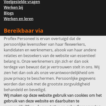
Veelgestelde vragen
Werken bij
Blogs
Werken en leren
Bereikbaar via
Proflex Personeel is ervan overtuigd dat de
Info@proflexpersoneel.nl
persoonlijke levenssfeer van haar flexwerkers,
Bel ons:
+31 (0)85 0450040
kandidaten en werknemers, alsook van haar andere
Prins Willem-Alexanderlaan 301
relaties en bezoekers van de website van essentieel
7311 SW Apeldoorn
belang is. Onze werknemers zijn zich er dan ook
Disclaimer
terdege van bewust dat je vertrouwen stelt in ons. Wij
zien het dan ook als onze verantwoordelijkheid om
Privacyverklaring
jouw privacy te beschermen. Persoonlijke gegevens
Sitemap
worden dan ook met de grootste zorgvuldigheid
Copyright
behandeld en beveiligd.
Wij maken op deze website gebruik van cookies om het
Bekijk ook eens
gebruik van deze website en daarbuiten te