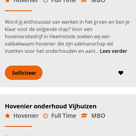
Heemstede
3.300 -
3.900
€
€
Word jij enthousiast van werken in het groen en ben je
klaar voor de volgende stap? Voor een
hoveniersbedrijf in Heemstede zoeken wij een
vakbekwaam hovenier die zijn vakmanschap wil
inzetten voor het onderhouden en aanl...
Lees verder
Solliciteer
Hovenier onderhoud Vijhuizen
Hovenier
Full Time
MBO
Vijfhuizen
3.000 -
3.850
€
€