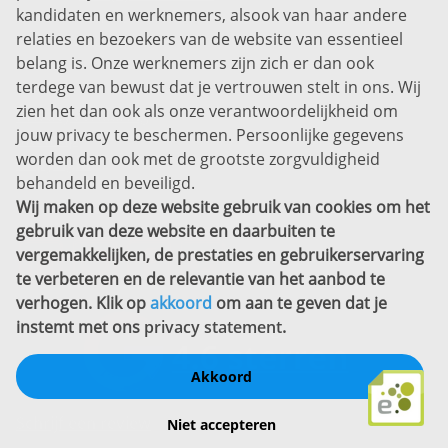
kandidaten en werknemers, alsook van haar andere
Prins Willem-Alexanderlaan 301
relaties en bezoekers van de website van essentieel
7311 SW Apeldoorn
belang is. Onze werknemers zijn zich er dan ook
Disclaimer
terdege van bewust dat je vertrouwen stelt in ons. Wij
zien het dan ook als onze verantwoordelijkheid om
Privacyverklaring
jouw privacy te beschermen. Persoonlijke gegevens
Sitemap
worden dan ook met de grootste zorgvuldigheid
Copyright
behandeld en beveiligd.
Wij maken op deze website gebruik van cookies om het
Bekijk ook eens
gebruik van deze website en daarbuiten te
vergemakkelijken, de prestaties en gebruikerservaring
te verbeteren en de relevantie van het aanbod te
verhogen. Klik op
akkoord
om aan te geven dat je
instemt met ons
privacy statement
.
Akkoord
Schrijf een review
Niet accepteren