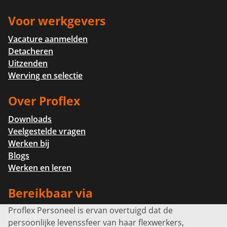
Voor werkgevers
Vacature aanmelden
Detacheren
Uitzenden
Werving en selectie
Over Proflex
Downloads
Veelgestelde vragen
Werken bij
Blogs
Werken en leren
Bereikbaar via
Proflex Personeel is ervan overtuigd dat de
Info@proflexpersoneel.nl
persoonlijke levenssfeer van haar flexwerkers,
Bel ons:
+31 (0)85 0450040