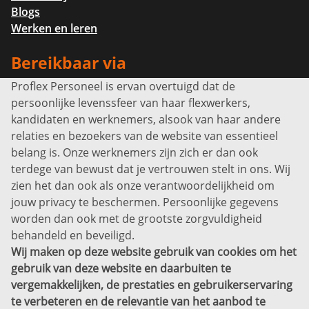
Blogs
Werken en leren
Bereikbaar via
Proflex Personeel is ervan overtuigd dat de
Info@proflexpersoneel.nl
persoonlijke levenssfeer van haar flexwerkers,
Bel ons:
+31 (0)85 0450040
kandidaten en werknemers, alsook van haar andere
Prins Willem-Alexanderlaan 301
relaties en bezoekers van de website van essentieel
7311 SW Apeldoorn
belang is. Onze werknemers zijn zich er dan ook
Disclaimer
terdege van bewust dat je vertrouwen stelt in ons. Wij
zien het dan ook als onze verantwoordelijkheid om
Privacyverklaring
jouw privacy te beschermen. Persoonlijke gegevens
Sitemap
worden dan ook met de grootste zorgvuldigheid
Copyright
behandeld en beveiligd.
Wij maken op deze website gebruik van cookies om het
Bekijk ook eens
gebruik van deze website en daarbuiten te
vergemakkelijken, de prestaties en gebruikerservaring
te verbeteren en de relevantie van het aanbod te