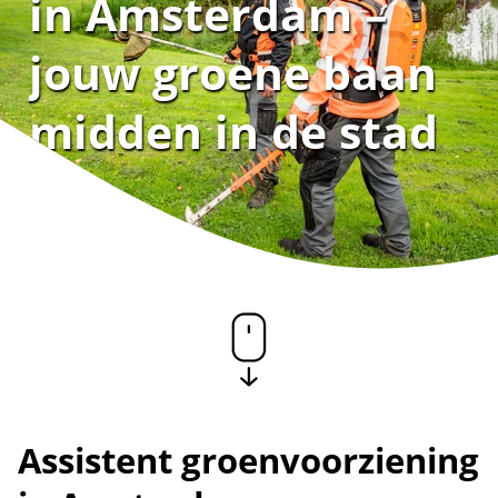
in Amsterdam –
jouw groene baan
midden in de stad
Assistent groenvoorziening