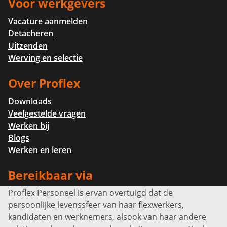
Voor werkgevers
Vacature aanmelden
Detacheren
Uitzenden
Werving en selectie
Over Proflex
Downloads
Veelgestelde vragen
Werken bij
Blogs
Werken en leren
Bereikbaar via
Proflex Personeel is ervan overtuigd dat de
Info@proflexpersoneel.nl
persoonlijke levenssfeer van haar flexwerkers,
Bel ons:
+31 (0)85 0450040
kandidaten en werknemers, alsook van haar andere
Prins Willem-Alexanderlaan 301