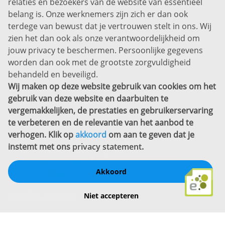
relaties en bezoekers van de website van essentieel
7311 SW Apeldoorn
belang is. Onze werknemers zijn zich er dan ook
Disclaimer
terdege van bewust dat je vertrouwen stelt in ons. Wij
zien het dan ook als onze verantwoordelijkheid om
Privacyverklaring
jouw privacy te beschermen. Persoonlijke gegevens
Sitemap
worden dan ook met de grootste zorgvuldigheid
Copyright
behandeld en beveiligd.
Wij maken op deze website gebruik van cookies om het
Bekijk ook eens
gebruik van deze website en daarbuiten te
vergemakkelijken, de prestaties en gebruikerservaring
te verbeteren en de relevantie van het aanbod te
verhogen. Klik op
akkoord
om aan te geven dat je
instemt met ons
privacy statement
.
Akkoord
Schrijf een review
Niet accepteren