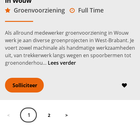
in Wouw
Groenvoorziening
Full Time
MBO
Wouw
2.950 -
3.750
€
€
Als allround medewerker groenvoorziening in Wouw
werk je aan diverse groenprojecten in West-Brabant. Je
voert zowel machinale als handmatige werkzaamheden
uit, van trekkerwerk langs wegen en spoorbermen tot
groenonderhou...
Lees verder
Solliciteer
1
<
2
>