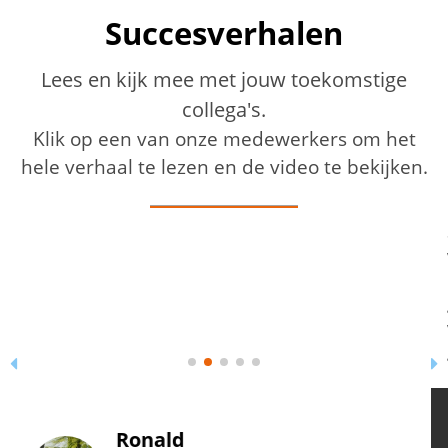
Succesverhalen
Lees en kijk mee met jouw toekomstige
collega's.
Klik op een van onze medewerkers om het
hele verhaal te lezen en de video te bekijken.
Sjef’s succesverhaal bij Proflex Personeel is een mooi
voorbeeld hoe je je draai kunt vinden op latere leeftijd.
Hij werkt sinds 2022 bij Proflex als medewerker
groenvoorziening. Op 73-jarige leeftijd is Sjef
voornamelijk actief in het schoffelen binnen de
gemeente Tilburg.