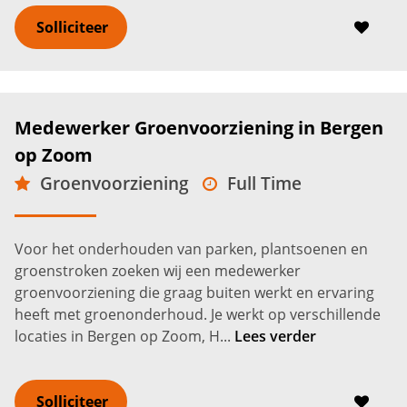
Solliciteer
Medewerker Groenvoorziening in Bergen
op Zoom
Groenvoorziening
Full Time
MBO
Bergen op Zoom
2.600 -
3.200
€
€
Voor het onderhouden van parken, plantsoenen en
groenstroken zoeken wij een medewerker
groenvoorziening die graag buiten werkt en ervaring
heeft met groenonderhoud. Je werkt op verschillende
locaties in Bergen op Zoom, H...
Lees verder
Solliciteer