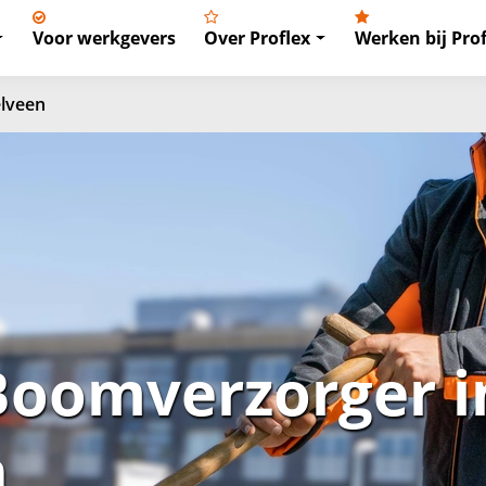
Voor werkgevers
Over Proflex
Werken bij Prof
lveen
Boomverzorger i
n