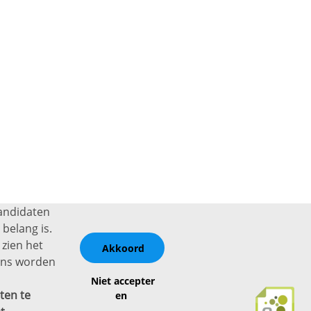
kandidaten
belang is.
 zien het
Akkoord
vens worden
Niet accepter
ten te
en