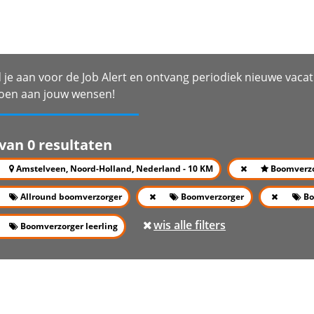
 je aan voor de Job Alert en ontvang periodiek nieuwe vacat
oen aan jouw wensen!
 van 0 resultaten
Amstelveen, Noord-Holland, Nederland - 10 KM
Boomverz
Allround boomverzorger
Boomverzorger
Bo
wis alle filters
Boomverzorger leerling