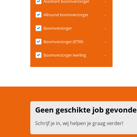
Assistent boomverzorger
-
Allround boomverzorger
-
Boomverzorger
-
Boomverzorger (ETW)
-
Boomverzorger leerling
-
Geen geschikte job gevond
Schrijf je in, wij helpen je graag verder!