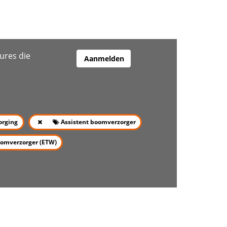
ures die
Aanmelden
orging
Assistent boomverzorger
omverzorger (ETW)