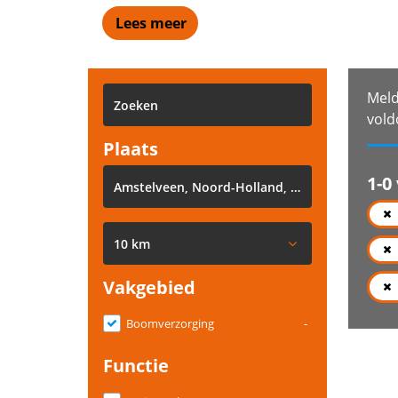
Lees meer
Meld
vold
Plaats
1-0
10 km
Vakgebied
Boomverzorging
-
Functie