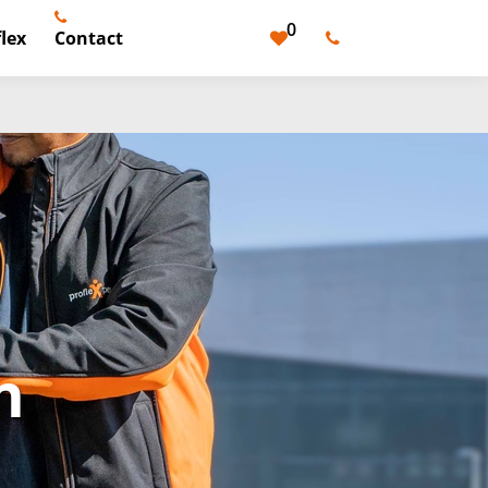
0
lex
Contact
n