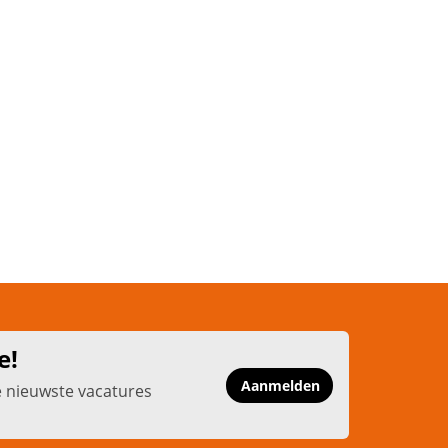
e!
Aanmelden
e nieuwste vacatures