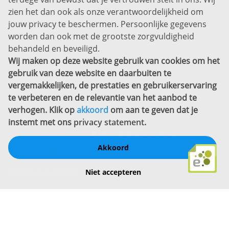
zien het dan ook als onze verantwoordelijkheid om
Privacyverklaring
jouw privacy te beschermen. Persoonlijke gegevens
Sitemap
worden dan ook met de grootste zorgvuldigheid
Copyright
behandeld en beveiligd.
Wij maken op deze website gebruik van cookies om het
Bekijk ook eens
gebruik van deze website en daarbuiten te
vergemakkelijken, de prestaties en gebruikerservaring
te verbeteren en de relevantie van het aanbod te
verhogen. Klik op
akkoord
om aan te geven dat je
instemt met ons
privacy statement
.
Akkoord
Schrijf een review
Niet accepteren