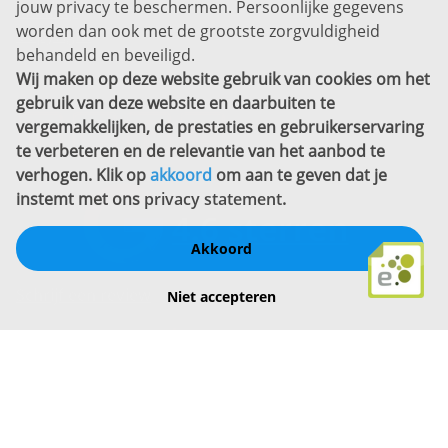
jouw privacy te beschermen. Persoonlijke gegevens
Sitemap
worden dan ook met de grootste zorgvuldigheid
Copyright
behandeld en beveiligd.
Wij maken op deze website gebruik van cookies om het
Bekijk ook eens
gebruik van deze website en daarbuiten te
vergemakkelijken, de prestaties en gebruikerservaring
te verbeteren en de relevantie van het aanbod te
verhogen. Klik op
akkoord
om aan te geven dat je
instemt met ons
privacy statement
.
Akkoord
Schrijf een review
Niet accepteren