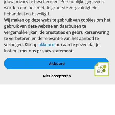
jouw privacy te beschermen. Persoonlijke gegevens
Sitemap
worden dan ook met de grootste zorgvuldigheid
Copyright
behandeld en beveiligd.
Wij maken op deze website gebruik van cookies om het
Bekijk ook eens
gebruik van deze website en daarbuiten te
vergemakkelijken, de prestaties en gebruikerservaring
te verbeteren en de relevantie van het aanbod te
verhogen. Klik op
akkoord
om aan te geven dat je
instemt met ons
privacy statement
.
Akkoord
Schrijf een review
Niet accepteren