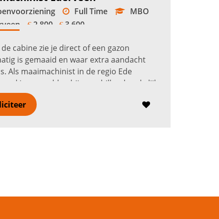
envoorziening
Full Time
MBO
rveen
2.800 -
3.600
€
€
 de cabine zie je direct of een gazon
matig is gemaaid en waar extra aandacht
is. Als maaimachinist in de regio Ede
oud je grasvelden bij verschillende zakelijke
tschappelijke locaties. Je p...
Lees verder
liciteer