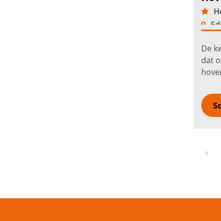
Ho
Ed
De kw
dat o
hoven
samen
buite
So
<