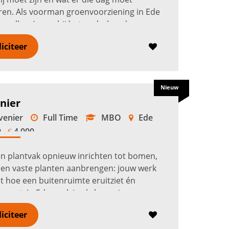
en. Als voorman groenvoorziening in Ede
je collega’s aan bij het onderhoud van
, plantsoenen, bermen en...
Lees verder
liciteer
Nieuw
nier
enier
Full Time
MBO
Ede
 -
4.000
€
n plantvak opnieuw inrichten tot bomen,
en vaste planten aanbrengen: jouw werk
t hoe een buitenruimte eruitziet én
oneert. In Ede werk je als hovenier aan
ar groen en terreinen van be...
Lees verder
liciteer