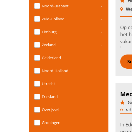
Ho
Noord-Brabant
-
We
Zuid-Holland
-
Op ee
Limburg
-
het h
vaka
Zeeland
-
hagen
vakan
Gelderland
-
So
wand
Noord-Holland
-
Utrecht
-
Med
Friesland
-
Gr
Overijssel
-
Ed
Groningen
-
In Ed
en gr