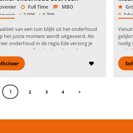
venier
Full Time
MBO
Gro
erveen
2.900 -
3.700
Ede
€
€
aliteit van een tuin blijkt uit het onderhoud
Vanuit
p het juiste moment wordt uitgevoerd. Als
gelijk
ier onderhoud in de regio Ede verzorg je
nodig 
 met vaste collega’s uiteenlopende groene
onderh
nruimten bij bedri...
Lees verder
en maa
lliciteer
Sol
1
2
3
4
>