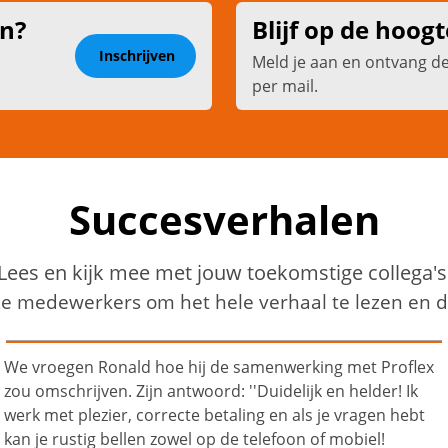
en?
Blijf op de hoogt
Inschrijven
Meld je aan en ontvang d
per mail.
Succesverhalen
Lees en kijk mee met jouw toekomstige collega's
ze medewerkers om het hele verhaal te lezen en de
Sjef’s succesverhaal bij Proflex Personeel is een mooi
voorbeeld hoe je je draai kunt vinden op latere leeftijd. Hij
werkt sinds 2022 bij Proflex als medewerker
groenvoorziening. Op 73-jarige leeftijd is Sjef voornamelijk