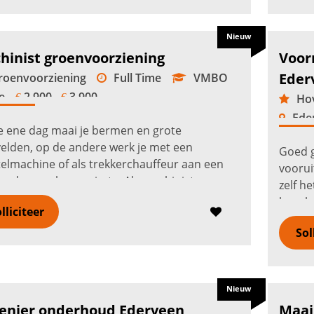
Nieuw
hinist groenvoorziening
Voor
Eder
oenvoorziening
Full Time
VMBO
e
2.900 -
3.900
€
€
Hov
Ede
 ene dag maai je bermen en grote
elden, op de andere werk je met een
Goed 
elmachine of als trekkerchauffeur aan een
voorui
rgde openbare ruimte. Als machinist
zelf h
voorziening in Ede krijg je
begele
lliciteer
twoordelijkheid...
Lees verder
verzor
Sol
Nieuw
enier onderhoud Ederveen
Maai