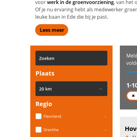
voor
werk in de groenvoorziening
, van het
Of je nu ervaring hebt als medewerker groe
leuke baan in Ede die bij je past.
Lees meer
Meld
vold
Plaats
1-1
20 km
Regio
Flevoland
-
Hov
Drenthe
-