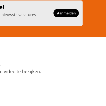
e!
Aanmelden
e nieuwste vacatures
.
 video te bekijken.