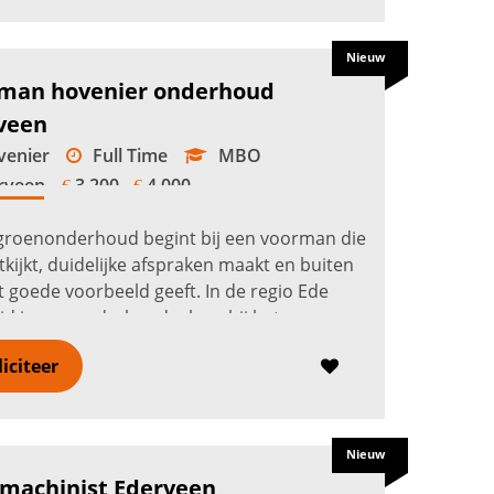
Nieuw
man hovenier onderhoud
veen
enier
Full Time
MBO
rveen
3.200 -
4.000
€
€
groenonderhoud begint bij een voorman die
tkijkt, duidelijke afspraken maakt en buiten
et goede voorbeeld geeft. In de regio Ede
id je een onderhoudsploeg bij het
gen van bedrijfstuinen, woon...
Lees verder
liciteer
Nieuw
machinist Ederveen