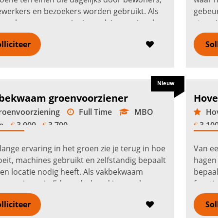
werkers en bezoekers worden gebruikt. Als
gebeur
werker groenvoorziening pak je snoeiwerk,
stuur 
n, onkruidbestrijding en pl...
Lees verder
parken
lliciteer
Sol
Nieuw
bekwaam groenvoorziener
Hove
oenvoorziening
Full Time
MBO
Hov
e
3.000 -
3.700
3.100
€
€
€
lange ervaring in het groen zie je terug in hoe
Van ee
oeit, machines gebruikt en zelfstandig bepaalt
hagen 
en locatie nodig heeft. Als vakbekwaam
bepaal
nvoorziener in Ede onderhoud je openbaar
functi
, natuurterreinen en ...
Lees verder
openba
lliciteer
Sol