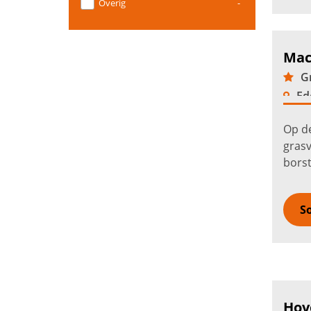
Overig
-
Mac
Gr
Ed
Op de
grasv
borst
verzo
groen
So
veran
Hov