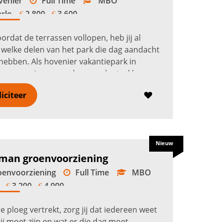
enier
Full Time
MBO
rlo
2.800 -
3.600
€
€
ordat de terrassen vollopen, heb jij al
 welke delen van het park die dag aandacht
hebben. Als hovenier vakantiepark in
o verzorg je gazons, hagen, plantvakken en
oen rond recreatiewoningen,...
Lees verder
liciteer
Nieuw
man groenvoorziening
envoorziening
Full Time
MBO
3.200 -
4.000
€
€
e ploeg vertrekt, zorg jij dat iedereen weet
ij moet zijn en wat er die dag moet