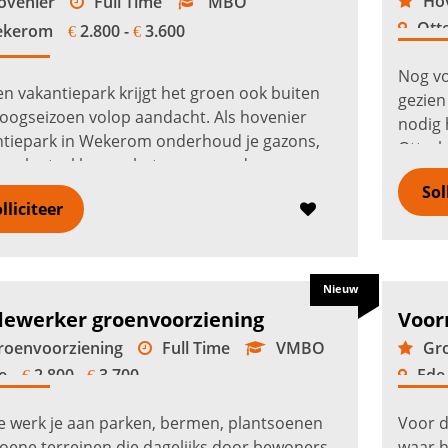
Hov
venier
Full Time
MBO
Otte
kerom
2.800 -
3.600
€
€
Nog vo
n vakantiepark krijgt het groen ook buiten
gezien
oogseizoen volop aandacht. Als hovenier
nodig 
ntiepark in Wekerom onderhoud je gazons,
Otterl
, plantvakken en het groen rond
het gr
tiewoningen, speelplekken en
Sol
lliciteer
elpaden...
Lees verder
Nieuw
ewerker groenvoorziening
Voor
oenvoorziening
Full Time
VMBO
Gro
e
2.800 -
3.700
Ede
€
€
e werk je aan parken, bermen, plantsoenen
Voor d
oene terreinen die dagelijks door bewoners,
waar h