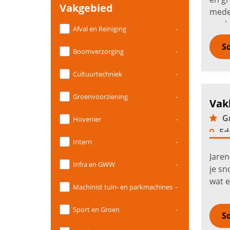
Vakgebied
mede
mede
Afval en Reiniging
-
maaie
So
Boomverzorging
-
Cultuurtechniek
-
Groenvoorziening
-
Vak
Gr
Hovenier
-
Ed
Intern
-
Jaren
Infra en GWW
-
je sn
wat e
Machinist tuin- en parkmachines
-
groe
groen
Sport en Groen
-
So