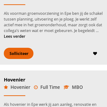
MBO
Epe
3.100 -
3.900
€
€
Als voorman groenvoorziening in Epe ben jij de schakel
tussen planning, uitvoering en je ploeg. Je werkt zelf
actief mee in het groenonderhoud, maar zorgt ook dat
collega’s weten wat er moet gebeuren. Je begeleidt ...
Lees verder
Solliciteer
Hovenier
Hovenier
Full Time
MBO
Epe
2.750 -
3.600
€
€
Als hovenier in Epe werk jij aan aanleg, renovatie en