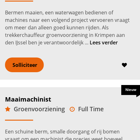
2.900 -
3.700
€
€
Bermen maaien, een waterwagen bedienen of
machines naar een volgend project vervoeren vraagt
om meer dan alleen goed kunnen rijden. Als
trekkerchauffeur groenvoorziening in Krimpen aan
den IJssel ben je verantwoordelijk ...
Lees verder
Solliciteer
Nieuw
Maaimachinist
Groenvoorziening
Full Time
VMBO
Krimpen aan den IJssel
2.900 -
3.900
€
€
Een schuine berm, smalle doorgang of rij bomen
vraagt om een machinist die precies weet hoeveel