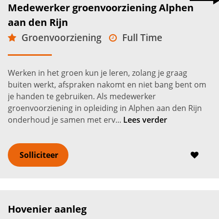
Medewerker groenvoorziening Alphen
aan den Rijn
Groenvoorziening
Full Time
VMBO
Alphen aan den Rijn
2.600 -
3.800
€
€
Werken in het groen kun je leren, zolang je graag
buiten werkt, afspraken nakomt en niet bang bent om
je handen te gebruiken. Als medewerker
groenvoorziening in opleiding in Alphen aan den Rijn
onderhoud je samen met erv...
Lees verder
Solliciteer
Hovenier aanleg