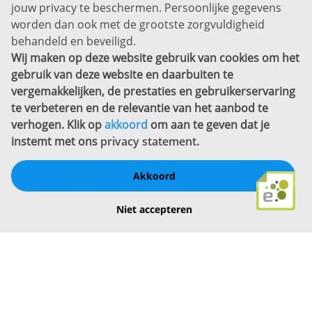
jouw privacy te beschermen. Persoonlijke gegevens
Sitemap
worden dan ook met de grootste zorgvuldigheid
Copyright
behandeld en beveiligd.
Wij maken op deze website gebruik van cookies om het
Bekijk ook eens
gebruik van deze website en daarbuiten te
vergemakkelijken, de prestaties en gebruikerservaring
te verbeteren en de relevantie van het aanbod te
verhogen. Klik op
akkoord
om aan te geven dat je
instemt met ons
privacy statement
.
Akkoord
Schrijf een review
Niet accepteren