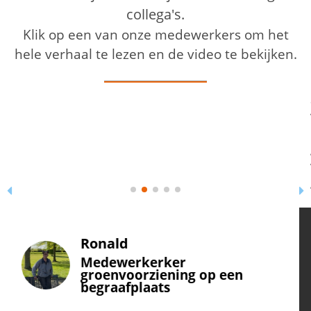
collega's.
Klik op een van onze medewerkers om het
hele verhaal te lezen en de video te bekijken.
Sjef’s succesverhaal bij Proflex Personeel is een mooi
voorbeeld hoe je je draai kunt vinden op latere leeftijd.
Hij werkt sinds 2022 bij Proflex als medewerker
groenvoorziening. Op 73-jarige leeftijd is Sjef
voornamelijk actief in het schoffelen binnen de
gemeente Tilburg.
Sjef Maas
Medewerker
groenvoorziening