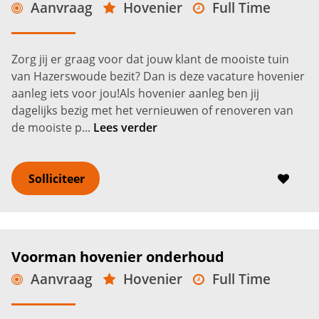
Aanvraag
Hovenier
Full Time
MBO
Hazerswoude
15,72 -
18,23
€
€
Zorg jij er graag voor dat jouw klant de mooiste tuin
van Hazerswoude bezit? Dan is deze vacature hovenier
aanleg iets voor jou!Als hovenier aanleg ben jij
dagelijks bezig met het vernieuwen of renoveren van
de mooiste p...
Lees verder
Solliciteer
Voorman hovenier onderhoud
Aanvraag
Hovenier
Full Time
MBO
Hazerswoude
17,57 -
20,76
€
€