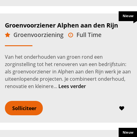
Nieuw
Groenvoorziener Alphen aan den Rijn
Groenvoorziening
Full Time
MBO
Alphen aan den Rijn
3.300 -
3.900
€
€
Van het onderhouden van groen rond een
zorginstelling tot het renoveren van een bedrijfstuin:
als groenvoorziener in Alphen aan den Rijn werk je aan
uiteenlopende projecten. Je combineert onderhoud,
renovatie en kleinere...
Lees verder
Solliciteer
Nieuw