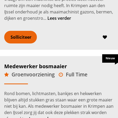
ruimte zijn maaier nodig heeft. In Krimpen aan den
IJssel onderhoud je als maaimachinist gazons, bermen,
dijken en groenstro...
Lees verder
Solliciteer
Nieuw
Medewerker bosmaaier
Groenvoorziening
Full Time
VMBO
Krimpen aan den IJssel
2.700 -
3.400
€
€
Rond bomen, lichtmasten, bankjes en hekwerken
blijven altijd stukken gras staan waar een grote maaier
niet bij kan. Als medewerker bosmaaier in Krimpen aan
den IJssel zorg jij dat ook deze plekken strak worden