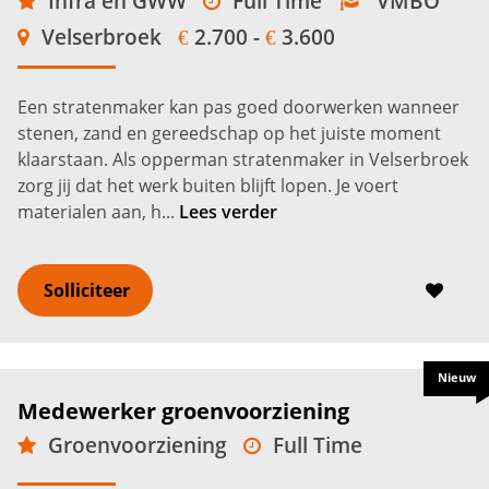
Infra en GWW
Full Time
VMBO
Velserbroek
2.700 -
3.600
€
€
Een stratenmaker kan pas goed doorwerken wanneer
stenen, zand en gereedschap op het juiste moment
klaarstaan. Als opperman stratenmaker in Velserbroek
zorg jij dat het werk buiten blijft lopen. Je voert
materialen aan, h...
Lees verder
Solliciteer
Nieuw
Medewerker groenvoorziening
Groenvoorziening
Full Time
VMBO
Velserbroek
2.700 -
3.500
€
€