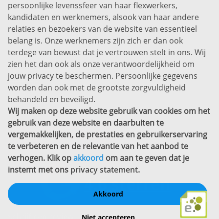
persoonlijke levenssfeer van haar flexwerkers,
Bel ons:
+31 (0)85 0450040
kandidaten en werknemers, alsook van haar andere
Prins Willem-Alexanderlaan 301
relaties en bezoekers van de website van essentieel
7311 SW Apeldoorn
belang is. Onze werknemers zijn zich er dan ook
Disclaimer
terdege van bewust dat je vertrouwen stelt in ons. Wij
zien het dan ook als onze verantwoordelijkheid om
Privacyverklaring
jouw privacy te beschermen. Persoonlijke gegevens
Sitemap
worden dan ook met de grootste zorgvuldigheid
Copyright
behandeld en beveiligd.
Wij maken op deze website gebruik van cookies om het
Bekijk ook eens
gebruik van deze website en daarbuiten te
vergemakkelijken, de prestaties en gebruikerservaring
te verbeteren en de relevantie van het aanbod te
verhogen. Klik op
akkoord
om aan te geven dat je
instemt met ons
privacy statement
.
Akkoord
Schrijf een review
Niet accepteren