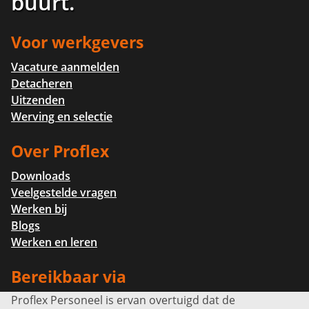
buurt
.
Voor werkgevers
Vacature aanmelden
Detacheren
Uitzenden
Werving en selectie
Over Proflex
Downloads
Veelgestelde vragen
Werken bij
Blogs
Werken en leren
Bereikbaar via
Proflex Personeel is ervan overtuigd dat de
Info@proflexpersoneel.nl