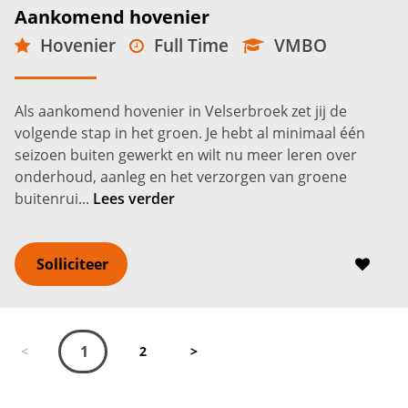
Aankomend hovenier
Hovenier
Full Time
VMBO
Velserbroek
2.600 -
3.400
€
€
Als aankomend hovenier in Velserbroek zet jij de
volgende stap in het groen. Je hebt al minimaal één
seizoen buiten gewerkt en wilt nu meer leren over
onderhoud, aanleg en het verzorgen van groene
buitenrui...
Lees verder
Solliciteer
1
<
2
>