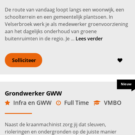
De route van vandaag loopt langs een woonwijk, een
schoolterrein en een gemeentelijk plantsoen. In
Velserbroek werk je als medewerker groenvoorziening
aan het dagelijks onderhoud van groene
buitenruimten in de regio. Je ...
Lees verder
Solliciteer
Nieuw
Grondwerker GWW
Infra en GWW
Full Time
VMBO
Velserbroek
2.800 -
3.600
€
€
Naast de kraanmachinist zorg jij dat sleuven,
rioleringen en ondergronden op de juiste manier