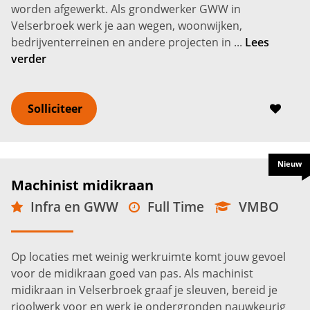
worden afgewerkt. Als grondwerker GWW in
Velserbroek werk je aan wegen, woonwijken,
bedrijventerreinen en andere projecten in ...
Lees
verder
Solliciteer
Nieuw
Machinist midikraan
Infra en GWW
Full Time
VMBO
Velserbroek
3.200 -
4.500
€
€
Op locaties met weinig werkruimte komt jouw gevoel
voor de midikraan goed van pas. Als machinist
midikraan in Velserbroek graaf je sleuven, bereid je
rioolwerk voor en werk je ondergronden nauwkeurig