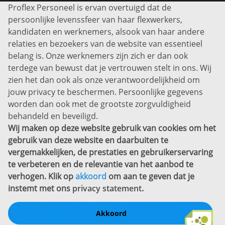
Proflex Personeel is ervan overtuigd dat de
Info@proflexpersoneel.nl
persoonlijke levenssfeer van haar flexwerkers,
Bel ons:
+31 (0)85 0450040
kandidaten en werknemers, alsook van haar andere
Prins Willem-Alexanderlaan 301
relaties en bezoekers van de website van essentieel
7311 SW Apeldoorn
belang is. Onze werknemers zijn zich er dan ook
Disclaimer
terdege van bewust dat je vertrouwen stelt in ons. Wij
zien het dan ook als onze verantwoordelijkheid om
Privacyverklaring
jouw privacy te beschermen. Persoonlijke gegevens
Sitemap
worden dan ook met de grootste zorgvuldigheid
Copyright
behandeld en beveiligd.
Wij maken op deze website gebruik van cookies om het
Bekijk ook eens
gebruik van deze website en daarbuiten te
vergemakkelijken, de prestaties en gebruikerservaring
te verbeteren en de relevantie van het aanbod te
verhogen. Klik op
akkoord
om aan te geven dat je
instemt met ons
privacy statement
.
Akkoord