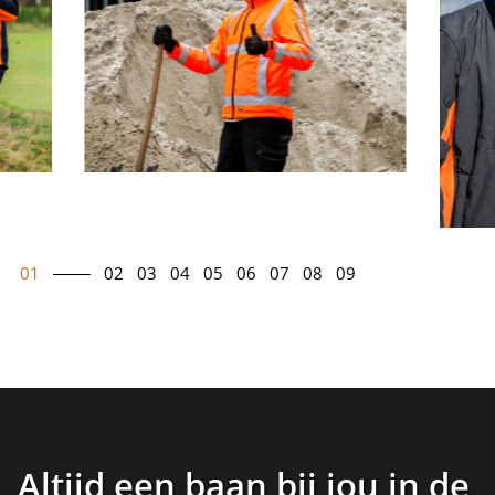
01
02
03
04
05
06
07
08
09
Altijd een baan bij jou in de