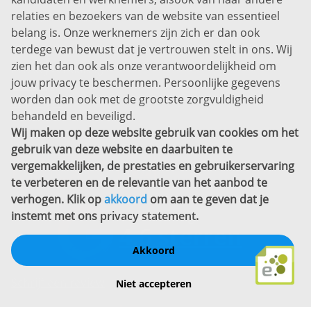
Prins Willem-Alexanderlaan 301
relaties en bezoekers van de website van essentieel
7311 SW Apeldoorn
belang is. Onze werknemers zijn zich er dan ook
Disclaimer
terdege van bewust dat je vertrouwen stelt in ons. Wij
zien het dan ook als onze verantwoordelijkheid om
Privacyverklaring
jouw privacy te beschermen. Persoonlijke gegevens
Sitemap
worden dan ook met de grootste zorgvuldigheid
Copyright
behandeld en beveiligd.
Wij maken op deze website gebruik van cookies om het
Bekijk ook eens
gebruik van deze website en daarbuiten te
vergemakkelijken, de prestaties en gebruikerservaring
te verbeteren en de relevantie van het aanbod te
verhogen. Klik op
akkoord
om aan te geven dat je
instemt met ons
privacy statement
.
Akkoord
Schrijf een review
Niet accepteren