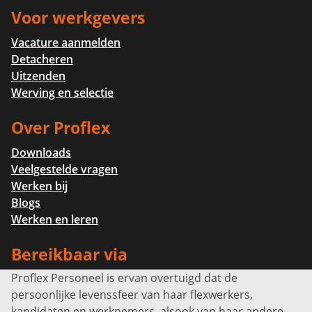
Voor werkgevers
Vacature aanmelden
Detacheren
Uitzenden
Werving en selectie
Over Proflex
Downloads
Veelgestelde vragen
Werken bij
Blogs
Werken en leren
Bereikbaar via
Proflex Personeel is ervan overtuigd dat de
Info@proflexpersoneel.nl
persoonlijke levenssfeer van haar flexwerkers,
Bel ons:
+31 (0)85 0450040
kandidaten en werknemers, alsook van haar andere