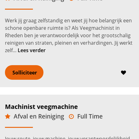
MBO
Rheden
2.800 -
3.600
€
€
Werk jij graag zelfstandig en weet jij hoe belangrijk een
schone openbare ruimte is? Als Veegmachinist in
Rheden ben je verantwoordelijk voor het grootschalig
reinigen van straten, pleinen en verhardingen. Jij werkt
zelf...
Lees verder
Solliciteer
Machinist veegmachine
Afval en Reiniging
Full Time
VMBO
Eelde
2.900 -
3.700
€
€
Jouw route, jouw machine, jouw verantwoordelijkheid.