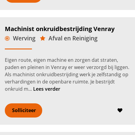
Machinist onkruidbestrijding Venray
Werving
Afval en Reiniging
Full Time
VMBO
Venray
2.900 -
3.850
€
€
Eigen route, eigen machine en zorgen dat straten,
paden en pleinen in Venray er weer verzorgd bij liggen.
Als machinist onkruidbestrijding werk je zelfstandig op
verhardingen in de openbare ruimte. Je bestrijdt
onkruid m...
Lees verder
Solliciteer