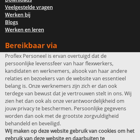
Veelgestelde vragen
Werken bij
Blogs
Werken en leren
Bereikbaar via
Proflex Personeel is ervan overtuigd dat de
Info@proflexpersoneel.nl
persoonlijke levenssfeer van haar flexwerkers,
Bel ons:
+31 (0)85 0450040
kandidaten en werknemers, alsook van haar andere
Prins Willem-Alexanderlaan 301
relaties en bezoekers van de website van essentieel
7311 SW Apeldoorn
belang is. Onze werknemers zijn zich er dan ook
Disclaimer
terdege van bewust dat je vertrouwen stelt in ons. Wij
zien het dan ook als onze verantwoordelijkheid om
Privacyverklaring
jouw privacy te beschermen. Persoonlijke gegevens
Sitemap
worden dan ook met de grootste zorgvuldigheid
Copyright
behandeld en beveiligd.
Wij maken op deze website gebruik van cookies om het
Bekijk ook eens
gebruik van deze website en daarbuiten te