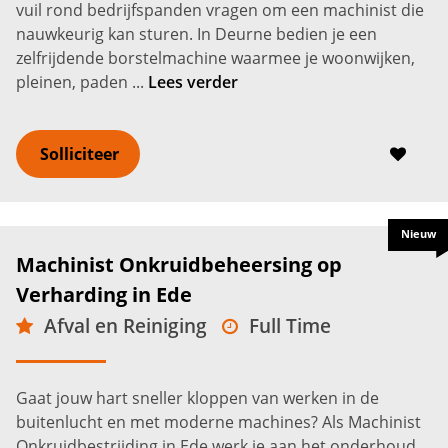
vuil rond bedrijfspanden vragen om een machinist die
nauwkeurig kan sturen. In Deurne bedien je een
zelfrijdende borstelmachine waarmee je woonwijken,
pleinen, paden ...
Lees verder
Solliciteer
Nieuw
Machinist Onkruidbeheersing op
Verharding in Ede
Afval en Reiniging
Full Time
MBO
Ede
2.700 -
3.300
€
€
Gaat jouw hart sneller kloppen van werken in de
buitenlucht en met moderne machines? Als Machinist
Onkruidbestrijding in Ede werk je aan het onderhoud