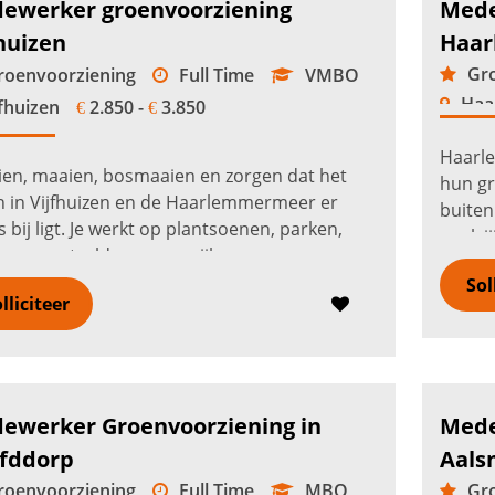
ewerker groenvoorziening
Mede
huizen
Haar
Gro
oenvoorziening
Full Time
VMBO
Haa
fhuizen
2.850 -
3.850
€
€
Haarl
en, maaien, bosmaaien en zorgen dat het
hun gr
 in Vijfhuizen en de Haarlemmermeer er
buiten
s bij ligt. Je werkt op plantsoenen, parken,
werk j
en, sportvelden, woonwijken en
openba
jfsterreinen. Met handgereedschap,
Sol
verde
lliciteer
aa...
Lees verder
ewerker Groenvoorziening in
Mede
fddorp
Aals
oenvoorziening
Full Time
MBO
Gro