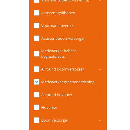
Assistent golfbanen
-
Voorman hovenier
-
Assistent boomverzorger
-
Medewerker beheer
-
begraafplaats
Allround boomverzorger
-
Medewerker groenvoorziening
-
Allround hovenier
-
Hovenier
-
Boomverzorger
-