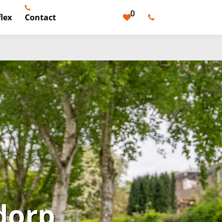
0
lex
Contact
dorp