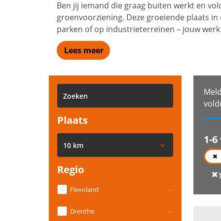
Ben jij iemand die graag buiten werkt en vol
groenvoorziening. Deze groeiende plaats in
parken of op industrieterreinen – jouw werk
Lees meer
Meld
vold
Plaats
1-6
10 km
Regio
Flevoland
-
Drenthe
-