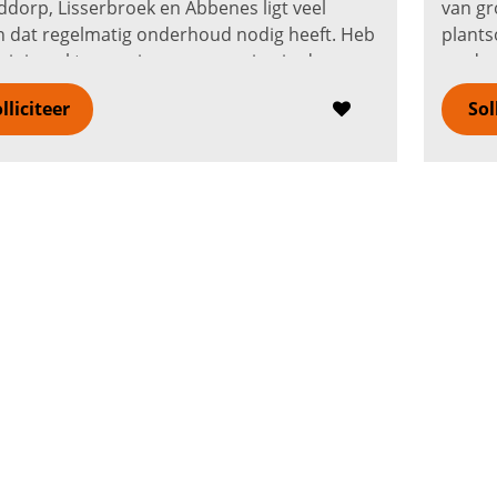
dorp, Lisserbroek en Abbenes ligt veel
van gr
 dat regelmatig onderhoud nodig heeft. Heb
plants
l minimaal twee seizoenen ervaring in de
medew
voorziening en werk je graag pra...
Lees
colleg
lliciteer
Sol
er
verde