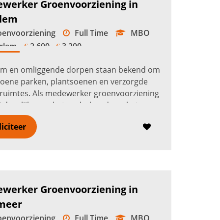
werker Groenvoorziening in
lem
envoorziening
Full Time
MBO
rlem
2.600 -
3.200
€
€
em en omliggende dorpen staan bekend om
oene parken, plantsoenen en verzorgde
ruimtes. Als medewerker groenvoorziening
ij dagelijks aan het onderhoud van het
ar groen in Haarlem, Heemstede, B...
Lees
liciteer
r
werker Groenvoorziening in
meer
envoorziening
Full Time
MBO