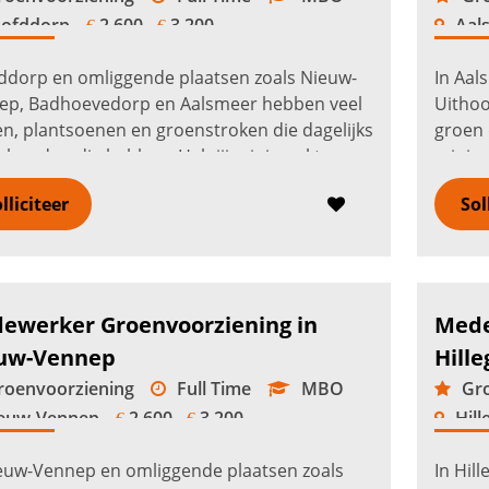
ofddorp
2.600 -
3.200
Aal
€
€
ddorp en omliggende plaatsen zoals Nieuw-
In Aal
ep, Badhoevedorp en Aalsmeer hebben veel
Uithoo
n, plantsoenen en groenstroken die dagelijks
groen 
houd nodig hebben. Heb jij minimaal twee
minima
enen ervaring in de groenvoor...
Lees verder
groenv
lliciteer
Sol
Lees v
ewerker Groenvoorziening in
Mede
uw-Vennep
Hill
oenvoorziening
Full Time
MBO
Gro
euw-Vennep
2.600 -
3.200
Hil
€
€
euw-Vennep en omliggende plaatsen zoals
In Hil