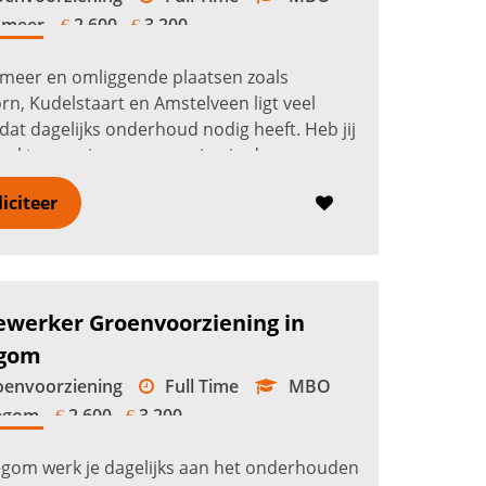
smeer
2.600 -
3.200
€
€
smeer en omliggende plaatsen zoals
rn, Kudelstaart en Amstelveen ligt veel
dat dagelijks onderhoud nodig heeft. Heb jij
al twee seizoenen ervaring in de
oorziening en werk je graag praktisch...
liciteer
erder
werker Groenvoorziening in
egom
envoorziening
Full Time
MBO
legom
2.600 -
3.200
€
€
legom werk je dagelijks aan het onderhouden