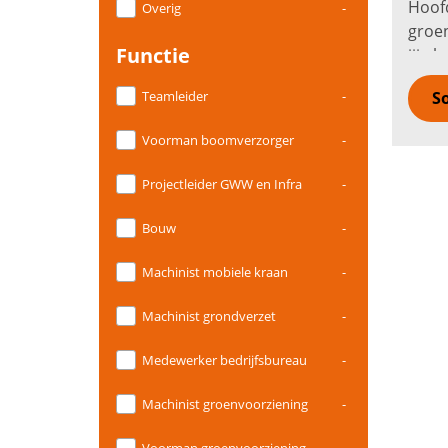
Hoofd
Overig
-
groen
Functie
jij a
groen
Teamleider
-
So
verd
Voorman boomverzorger
-
Projectleider GWW en Infra
-
Bouw
-
Machinist mobiele kraan
-
Machinist grondverzet
-
Medewerker bedrijfsbureau
-
Machinist groenvoorziening
-
Voorman groenvoorziening
-