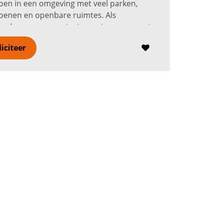
oen in een omgeving met veel parken,
oenen en openbare ruimtes. Als
erker groenvoorziening ga je samen met
a’s aan de slag binnen de gemeente...
Lees
liciteer
r