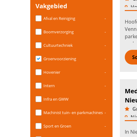
Vakgebied
Ho
Afval en Reiniging
-
Hoof
Venn
Boomverzorging
-
parke
onder
Cultuurtechniek
-
seizo
So
Groenvoorziening
-
Hovenier
-
Intern
-
Med
Nie
Infra en GWW
-
Gr
Machinist tuin- en parkmachines
-
Ni
Sport en Groen
-
In Ni