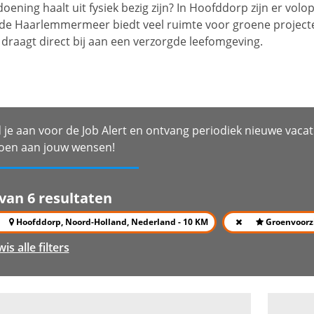
doening haalt uit fysiek bezig zijn? In Hoofddorp zijn er vo
 de Haarlemmermeer biedt veel ruimte voor groene projecten
 draagt direct bij aan een verzorgde leefomgeving.
 je aan voor de Job Alert en ontvang periodiek nieuwe vacat
oen aan jouw wensen!
 van 6 resultaten
Hoofddorp, Noord-Holland, Nederland - 10 KM
Groenvoorz
wis alle filters