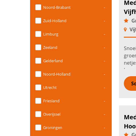
Med
Noord-Brabant
-
Vijf
Gr
Zuid-Holland
-
Vij
Limburg
-
Zeeland
-
Snoei
groen
Gelderland
-
netje
berm
Noord-Holland
-
bedri
So
bosm
Utrecht
-
Friesland
-
Overijssel
-
Med
Hoo
Groningen
-
Gr