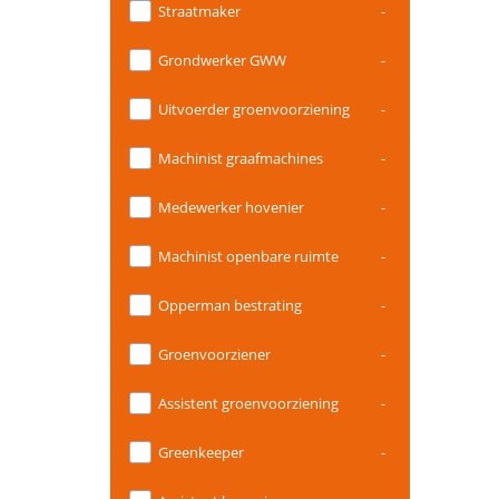
Straatmaker
-
Grondwerker GWW
-
Uitvoerder groenvoorziening
-
Machinist graafmachines
-
Medewerker hovenier
-
Machinist openbare ruimte
-
Opperman bestrating
-
Groenvoorziener
-
Assistent groenvoorziening
-
Greenkeeper
-