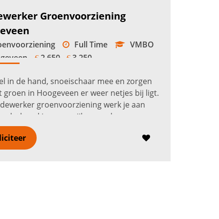
werker Groenvoorziening
eveen
envoorziening
Full Time
VMBO
geveen
2.650 -
3.250
€
€
el in de hand, snoeischaar mee en zorgen
t groen in Hoogeveen er weer netjes bij ligt.
dewerker groenvoorziening werk je aan
onderhoud in woonwijken, parken,
oenen, groenstroken en rondom bed...
Lees
liciteer
r