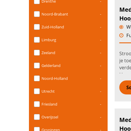
Drenthe
-
Med
Noord-Brabant
-
Hoo
We
Zuid-Holland
-
Fu
Limburg
-
Zeeland
-
Stro
je to
Gelderland
-
verde
Hooge
Noord-Holland
-
groen
So
Utrecht
-
Friesland
-
Overijssel
-
Med
Hoo
Groningen
-