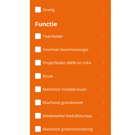
Overig
-
Functie
Teamleider
-
Voorman boomverzorger
-
Projectleider GWW en Infra
-
Bouw
-
Machinist mobiele kraan
-
Machinist grondverzet
-
Medewerker bedrijfsbureau
-
Machinist groenvoorziening
-