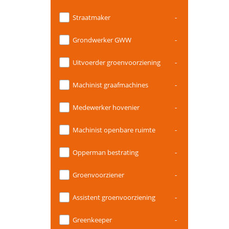
Straatmaker
-
Grondwerker GWW
-
Uitvoerder groenvoorziening
-
Machinist graafmachines
-
Medewerker hovenier
-
Machinist openbare ruimte
-
Opperman bestrating
-
Groenvoorziener
-
Assistent groenvoorziening
-
Greenkeeper
-