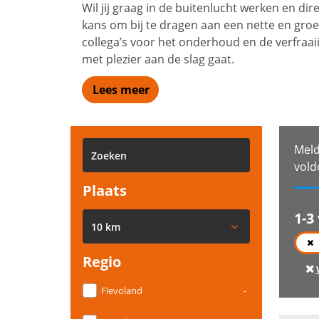
Wil jij graag in de buitenlucht werken en di
kans om bij te dragen aan een nette en gro
collega’s voor het onderhoud en de verfraaiin
met plezier aan de slag gaat.
Lees meer
Meld
vold
Plaats
1-3
10 km
Regio
Flevoland
-