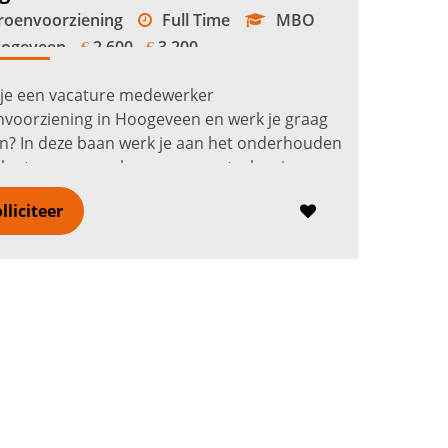
oenvoorziening
Full Time
MBO
ogeveen
2.600 -
3.200
€
€
 je een vacature medewerker
voorziening in Hoogeveen en werk je graag
n? In deze baan werk je aan het onderhouden
lantsoenen, parken en groenstroken in
eveen en omliggende dorpen zoals Pesse,
lliciteer
.
Lees verder