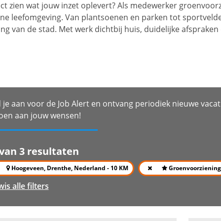
rect zien wat jouw inzet oplevert? Als medewerker groenvoorz
ene leefomgeving. Van plantsoenen en parken tot sportvelde
g van de stad. Met werk dichtbij huis, duidelijke afspraken e
 je aan voor de Job Alert en ontvang periodiek nieuwe vacat
oen aan jouw wensen!
 van 3 resultaten
Hoogeveen, Drenthe, Nederland - 10 KM
Groenvoorzienin
wis alle filters