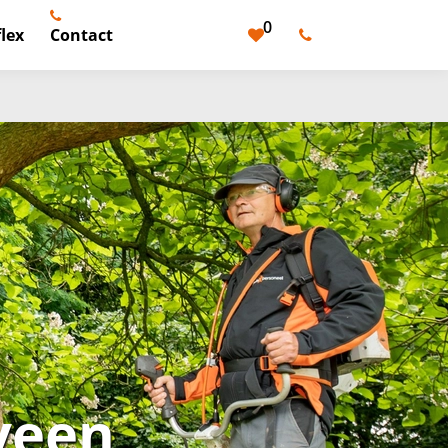
0
lex
Contact
veen