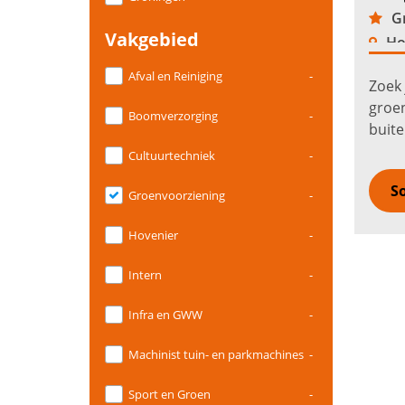
Gr
Vakgebied
Ho
Afval en Reiniging
-
Zoek
groen
Boomverzorging
-
buite
van p
Cultuurtechniek
-
Hoog
So
Fluit..
Groenvoorziening
-
Hovenier
-
Intern
-
Infra en GWW
-
Machinist tuin- en parkmachines
-
Sport en Groen
-