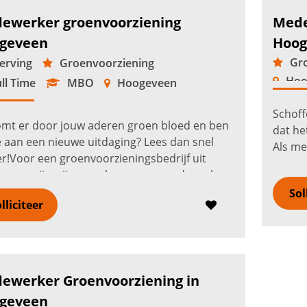
ewerker groenvoorziening
Mede
geveen
Hoog
Gro
rving
Groenvoorziening
Hoo
ll Time
MBO
Hoogeveen
Schoff
omt er door jouw aderen groen bloed en ben
dat he
e aan een nieuwe uitdaging? Lees dan snel
Als me
r!Voor een groenvoorzieningsbedrijf uit
groen
veen zijn wij op zoek naar een medewerker
plants
voorziening. Binnen de functi...
Lees verder
Sol
verde
lliciteer
ewerker Groenvoorziening in
geveen