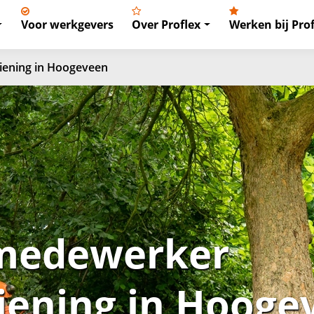
Voor werkgevers
Over Proflex
Werken bij Prof
iening in Hoogeveen
 medewerker
iening in Hooge