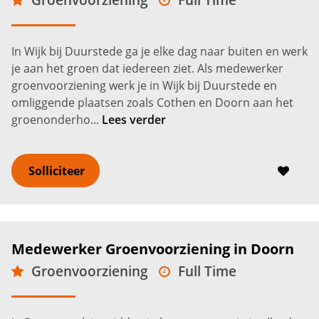
MBO
Wijk bij Duurstede
2.600 -
3.200
€
€
In Wijk bij Duurstede ga je elke dag naar buiten en werk
je aan het groen dat iedereen ziet. Als medewerker
groenvoorziening werk je in Wijk bij Duurstede en
omliggende plaatsen zoals Cothen en Doorn aan het
groenonderho...
Lees verder
Solliciteer
Medewerker Groenvoorziening in Doorn
Groenvoorziening
Full Time
MBO
Doorn
2.600 -
3.200
€
€