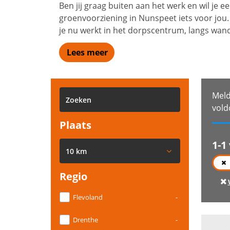
Ben jij graag buiten aan het werk en wil je
groenvoorziening in Nunspeet iets voor jou
je nu werkt in het dorpscentrum, langs wande
Lees meer
Meld
vold
Plaats
1-1
10 km
Regio
Flevoland
-
Drenthe
-