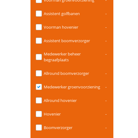
Assistent golfbanen
-
Voorman hovenier
-
Assistent boomverzorger
-
Medewerker beheer
-
begraafplaats
Allround boomverzorger
-
Medewerker groenvoorziening
-
Allround hovenier
-
Hovenier
-
Boomverzorger
-