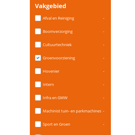
Vakgebied
Afval en Reiniging
-
Boomverzorging
-
Cultuurtechniek
-
Groenvoorziening
-
Hovenier
-
Intern
-
Infra en GWW
-
Machinist tuin- en parkmachines
-
Sport en Groen
-