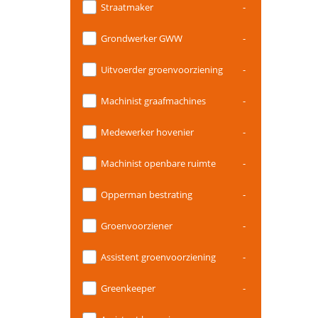
Straatmaker
-
Grondwerker GWW
-
Uitvoerder groenvoorziening
-
Machinist graafmachines
-
Medewerker hovenier
-
Machinist openbare ruimte
-
Opperman bestrating
-
Groenvoorziener
-
Assistent groenvoorziening
-
Greenkeeper
-