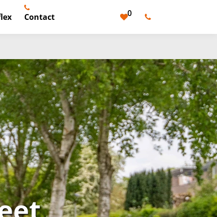
0
lex
Contact
eet