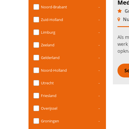
Med
Noord-Brabant
-
Gr
Nu
Zuid-Holland
-
Limburg
-
Als 
werk 
Zeeland
-
opkna
groe
Gelderland
-
groen
So
Noord-Holland
-
verd
Utrecht
-
Friesland
-
Overijssel
-
Groningen
-