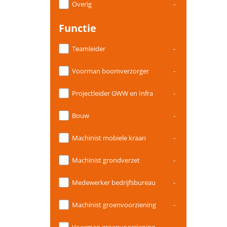
Overig
-
Functie
Teamleider
-
Voorman boomverzorger
-
Projectleider GWW en Infra
-
Bouw
-
Machinist mobiele kraan
-
Machinist grondverzet
-
Medewerker bedrijfsbureau
-
Machinist groenvoorziening
-
Voorman groenvoorziening
-