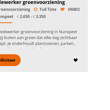
ewerker groenvoorziening
oenvoorziening
Full Time
VMBO
nspeet
2.650 -
3.350
€
€
medewerker groenvoorziening in Nunspeet
jij buiten aan groen dat elke dag zichtbaar
pt. Je onderhoudt plantsoenen, parken,
nstroken, gazons, borders en openbaar
 in Nunspeet en omgeving. Met 1 tot ...
Lees
lliciteer
er