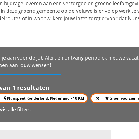
 een bijdrage leveren aan een verzorgde en groene leefomge
. In deze groene gemeente op de Veluwe is er volop werk te
lroutes of in woonwijken: jouw inzet zorgt ervoor dat Nunspe
 je aan voor de Job Alert en ontvang periodiek nieuwe vacat
oen aan jouw wensen!
 van 1 resultaten
Nunspeet, Gelderland, Nederland - 10 KM
Groenvoorzieni
wis alle filters