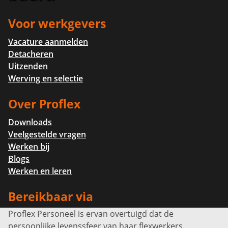
Voor werkgevers
Vacature aanmelden
Detacheren
Uitzenden
Werving en selectie
Over Proflex
Downloads
Veelgestelde vragen
Werken bij
Blogs
Werken en leren
Bereikbaar via
Proflex Personeel is ervan overtuigd dat de
Info@proflexpersoneel.nl
persoonlijke levenssfeer van haar flexwerkers,
Bel ons:
+31 (0)85 0450040