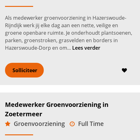
VMBO
Hazerswoude-Rijndijk
2.650 -
3.250
€
€
Als medewerker groenvoorziening in Hazerswoude-
Rijndijk werk jij elke dag aan een nette, veilige en
groene openbare ruimte. Je onderhoudt plantsoenen,
parken, groenstroken, grasvelden en borders in
Hazerswoude-Dorp en om...
Lees verder
Solliciteer
Medewerker Groenvoorziening in
Zoetermeer
Groenvoorziening
Full Time
MBO
Zoetermeer
2.600 -
3.200
€
€