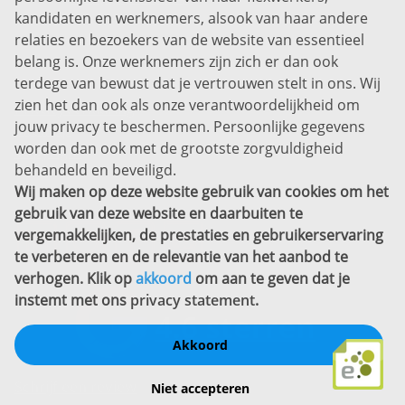
kandidaten en werknemers, alsook van haar andere
Prins Willem-Alexanderlaan 301
relaties en bezoekers van de website van essentieel
7311 SW Apeldoorn
belang is. Onze werknemers zijn zich er dan ook
Disclaimer
terdege van bewust dat je vertrouwen stelt in ons. Wij
zien het dan ook als onze verantwoordelijkheid om
Privacyverklaring
jouw privacy te beschermen. Persoonlijke gegevens
Sitemap
worden dan ook met de grootste zorgvuldigheid
Copyright
behandeld en beveiligd.
Wij maken op deze website gebruik van cookies om het
Bekijk ook eens
gebruik van deze website en daarbuiten te
vergemakkelijken, de prestaties en gebruikerservaring
te verbeteren en de relevantie van het aanbod te
verhogen. Klik op
akkoord
om aan te geven dat je
instemt met ons
privacy statement
.
Akkoord
Schrijf een review
Niet accepteren