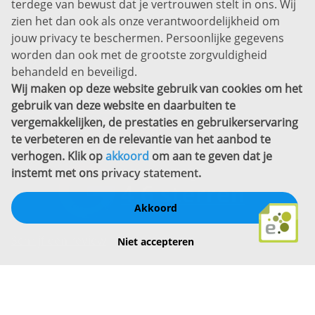
terdege van bewust dat je vertrouwen stelt in ons. Wij
zien het dan ook als onze verantwoordelijkheid om
Privacyverklaring
jouw privacy te beschermen. Persoonlijke gegevens
Sitemap
worden dan ook met de grootste zorgvuldigheid
Copyright
behandeld en beveiligd.
Wij maken op deze website gebruik van cookies om het
Bekijk ook eens
gebruik van deze website en daarbuiten te
vergemakkelijken, de prestaties en gebruikerservaring
te verbeteren en de relevantie van het aanbod te
verhogen. Klik op
akkoord
om aan te geven dat je
instemt met ons
privacy statement
.
Akkoord
Schrijf een review
Niet accepteren