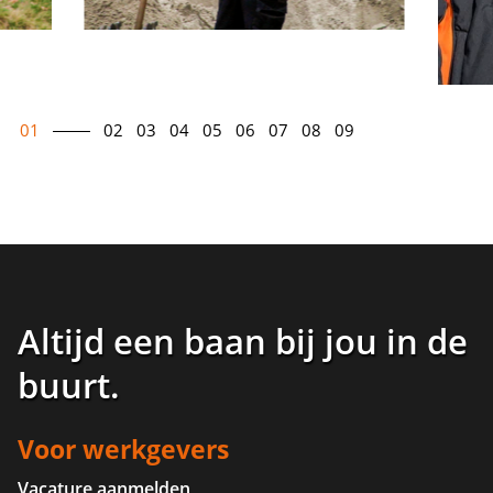
01
02
03
04
05
06
07
08
09
Altijd een baan bij jou in de
buurt
.
Voor werkgevers
Vacature aanmelden