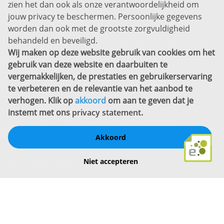
zien het dan ook als onze verantwoordelijkheid om
Privacyverklaring
jouw privacy te beschermen. Persoonlijke gegevens
Sitemap
worden dan ook met de grootste zorgvuldigheid
Copyright
behandeld en beveiligd.
Wij maken op deze website gebruik van cookies om het
Bekijk ook eens
gebruik van deze website en daarbuiten te
vergemakkelijken, de prestaties en gebruikerservaring
te verbeteren en de relevantie van het aanbod te
verhogen. Klik op
akkoord
om aan te geven dat je
instemt met ons
privacy statement
.
Akkoord
Schrijf een review
Niet accepteren