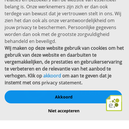
7311 SW Apeldoorn
belang is. Onze werknemers zijn zich er dan ook
Disclaimer
terdege van bewust dat je vertrouwen stelt in ons. Wij
zien het dan ook als onze verantwoordelijkheid om
Privacyverklaring
jouw privacy te beschermen. Persoonlijke gegevens
Sitemap
worden dan ook met de grootste zorgvuldigheid
Copyright
behandeld en beveiligd.
Wij maken op deze website gebruik van cookies om het
Bekijk ook eens
gebruik van deze website en daarbuiten te
vergemakkelijken, de prestaties en gebruikerservaring
te verbeteren en de relevantie van het aanbod te
verhogen. Klik op
akkoord
om aan te geven dat je
instemt met ons
privacy statement
.
Akkoord
Schrijf een review
Niet accepteren