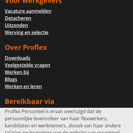
Voor werkgevers
Vacature aanmelden
Detacheren
Uitzenden
Werving en selectie
Over Proflex
Downloads
Veelgestelde vragen
Werken bij
Blogs
Werken en leren
Bereikbaar via
Proflex Personeel is ervan overtuigd dat de
Info@proflexpersoneel.nl
persoonlijke levenssfeer van haar flexwerkers,
Bel ons:
+31 (0)85 0450040
kandidaten en werknemers, alsook van haar andere
Prins Willem-Alexanderlaan 301
relaties en bezoekers van de website van essentieel