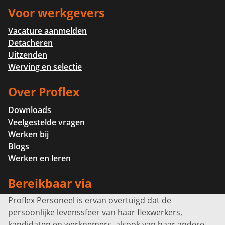
Voor werkgevers
Vacature aanmelden
Detacheren
Uitzenden
Werving en selectie
Over Proflex
Downloads
Veelgestelde vragen
Werken bij
Blogs
Werken en leren
Bereikbaar via
Proflex Personeel is ervan overtuigd dat de
Info@proflexpersoneel.nl
persoonlijke levenssfeer van haar flexwerkers,
Bel ons:
+31 (0)85 0450040
kandidaten en werknemers, alsook van haar andere