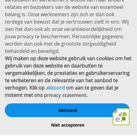
Prins Willem-Alexanderlaan 301
relaties en bezoekers van de website van essentieel
7311 SW Apeldoorn
belang is. Onze werknemers zijn zich er dan ook
Disclaimer
terdege van bewust dat je vertrouwen stelt in ons. Wij
zien het dan ook als onze verantwoordelijkheid om
Privacyverklaring
jouw privacy te beschermen. Persoonlijke gegevens
Sitemap
worden dan ook met de grootste zorgvuldigheid
Copyright
behandeld en beveiligd.
Wij maken op deze website gebruik van cookies om het
Bekijk ook eens
gebruik van deze website en daarbuiten te
vergemakkelijken, de prestaties en gebruikerservaring
te verbeteren en de relevantie van het aanbod te
verhogen. Klik op
akkoord
om aan te geven dat je
instemt met ons
privacy statement
.
Akkoord
Schrijf een review
Niet accepteren