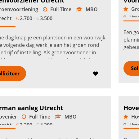
envoorziener Utrecht
Voor
Gro
oenvoorziening
Full Time
MBO
Utr
recht
2.700 -
3.500
€
€
Een go
e dag knap je een plantsoen in een woonwijk
planni
e volgende dag werk je aan het groen rond
gebeur
edrijf of instelling. Als groenvoorziener in
overzi
ht zorg je samen met jouw ploeg dat de
in Utr
nruimte netjes, veilig en...
Lees verder
Sol
Lees v
lliciteer
rman aanleg Utrecht
Hove
venier
Full Time
MBO
Hov
recht
3.200 -
4.200
Utr
€
€