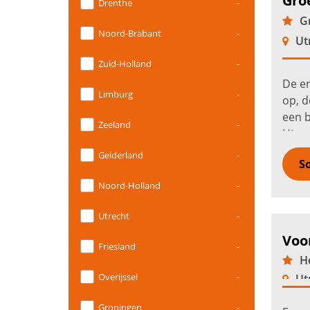
Gro
Drenthe
-
Gr
Noord-Brabant
-
Ut
Zuid-Holland
-
De en
Limburg
-
op, d
een b
Zeeland
-
Utrec
buite
Gelderland
-
So
Noord-Holland
-
Utrecht
-
Voo
Friesland
-
Ho
Overijssel
-
Ut
Groningen
-