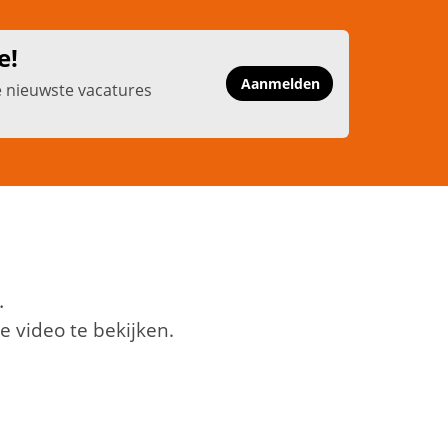
e!
Aanmelden
e nieuwste vacatures
.
 video te bekijken.