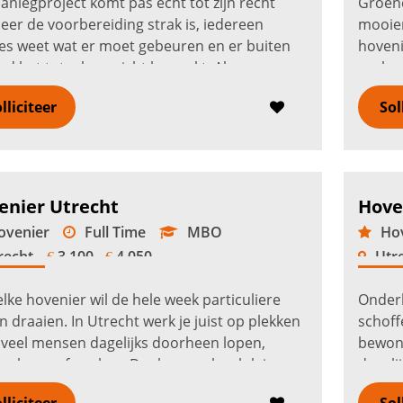
anlegproject komt pas echt tot zijn recht
Groene
er de voorbereiding strak is, iedereen
mooier
es weet wat er moet gebeuren en er buiten
hoveni
d het totaaloverzicht bewaakt. Als voorman
zoals 
ier aanleg in Utrecht geef je...
Lees verder
daktui
lliciteer
Sol
enier Utrecht
Hove
venier
Full Time
MBO
Hov
recht
3.100 -
4.050
Utr
€
€
elke hovenier wil de hele week particuliere
Onderh
n draaien. In Utrecht werk je juist op plekken
schoff
veel mensen dagelijks doorheen lopen,
bewone
, leren of werken. Denk aan schoolpleinen,
dageli
omplexen, zorglocaties,...
Lees verder
woonco