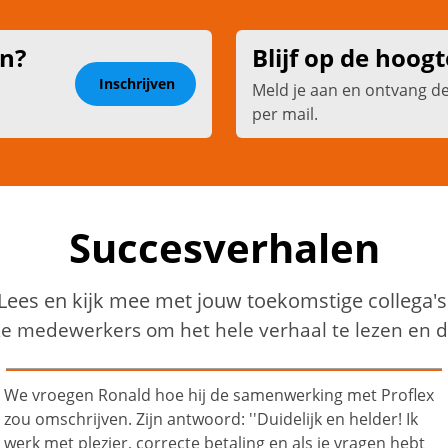
en?
Blijf op de hoogt
Inschrijven
Meld je aan en ontvang d
per mail.
Succesverhalen
Lees en kijk mee met jouw toekomstige collega's
ze medewerkers om het hele verhaal te lezen en de
Sjef’s succesverhaal bij Proflex Personeel is een mooi
voorbeeld hoe je je draai kunt vinden op latere leeftijd. Hij
werkt sinds 2022 bij Proflex als medewerker