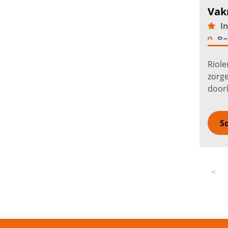
Vak
In
Be
Riole
zorge
door
aan g
regio
So
verd
<