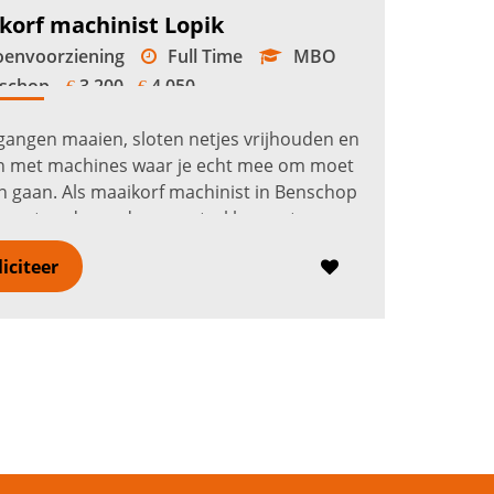
korf machinist Lopik
envoorziening
Full Time
MBO
schop
3.200 -
4.050
€
€
angen maaien, sloten netjes vrijhouden en
n met machines waar je echt mee om moet
 gaan. Als maaikorf machinist in Benschop
e met onder andere een trekker met
arm, Mecalac en Hooby maaikorf. ...
Lees
liciteer
r