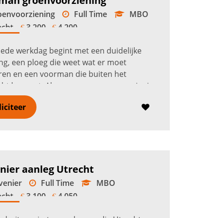
man groenvoorziening
envoorziening
Full Time
MBO
echt
3.200 -
4.200
€
€
ede werkdag begint met een duidelijke
ng, een ploeg die weet wat er moet
en en een voorman die buiten het
cht bewaart. Als voorman groenvoorziening
echt begeleid je twee tot tien medewerkers...
liciteer
erder
nier aanleg Utrecht
enier
Full Time
MBO
echt
3.100 -
4.050
€
€