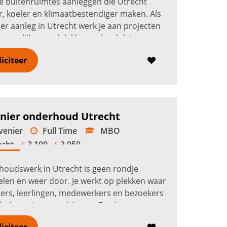
 buitenruimtes aanleggen die Utrecht
, koeler en klimaatbestendiger maken. Als
er aanleg in Utrecht werk je aan projecten
natuurlijke speelplekken, schoolpleinen,
nen, groene gevels, bedrijf...
Lees verder
liciteer
nier onderhoud Utrecht
enier
Full Time
MBO
echt
3.100 -
3.950
€
€
oudswerk in Utrecht is geen rondje
elen en weer door. Je werkt op plekken waar
rs, leerlingen, medewerkers en bezoekers
jks langs jouw werk lopen. Denk aan
mplexen, schoolpleinen, zorglocati...
Lees