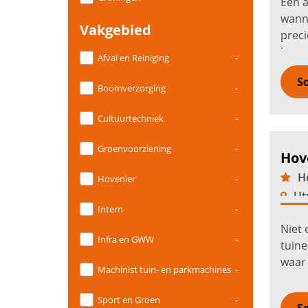
Een a
wanne
Vakgebied
preci
ieman
Afval en Reiniging
-
hoven
So
Boomverzorging
-
Cultuurtechniek
-
Groenvoorziening
-
Hov
Ho
Hovenier
-
Ut
Intern
-
Niet 
Infra en GWW
-
tuine
waar 
Machinist tuin- en parkmachines
-
wonen
woonc
Sport en Groen
-