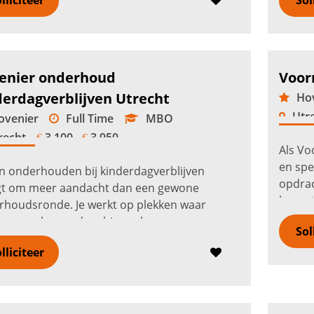
lliciteer
Sol
verde
enier onderhoud
Voor
derdagverblijven Utrecht
Hov
Utr
venier
Full Time
MBO
recht
3.100 -
3.950
€
€
Als Vo
en spe
 onderhouden bij kinderdagverblijven
opdrac
gt om meer aandacht dan een gewone
brengt 
rhoudsronde. Je werkt op plekken waar
groei 
ren spelen, ouders binnenlopen en
Sol
verde
werkers moeten kunnen vertrouwen op een
lliciteer
e buiten...
Lees verder