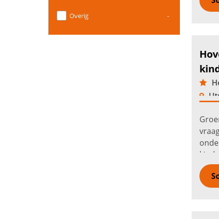
So
Overig
-
Hov
kin
Ho
Ut
Groen
vraa
onde
kinde
mede
So
veilig