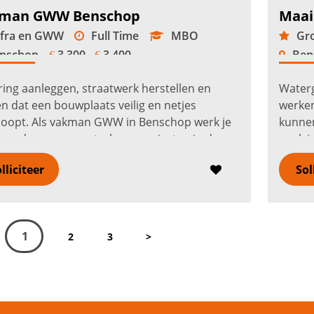
man GWW Benschop
Maai
fra en GWW
Full Time
MBO
Gro
nschop
3.300 -
3.400
Ben
€
€
ring aanleggen, straatwerk herstellen en
Waterg
n dat een bouwplaats veilig en netjes
werke
loopt. Als vakman GWW in Benschop werk je
kunnen
rond-, weg- en waterbouwprojecten in de
werk j
. Je pakt rioleringswerk, bestratin...
Lees
Herder
lliciteer
Sol
er
verde
1
2
3
>