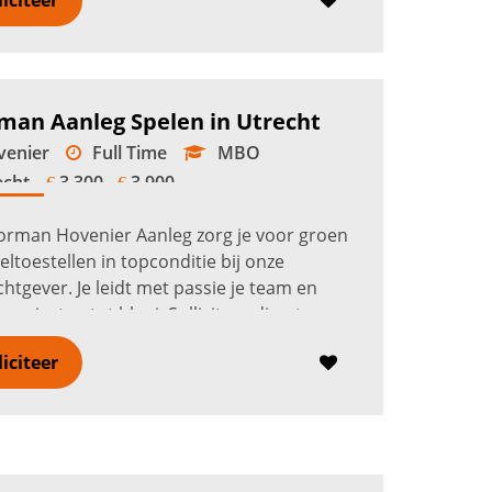
liciteer
r
man Aanleg Spelen in Utrecht
enier
Full Time
MBO
echt
3.300 -
3.900
€
€
orman Hovenier Aanleg zorg je voor groen
eltoestellen in topconditie bij onze
htgever. Je leidt met passie je team en
projecten tot bloei. Solliciteer direct en
mee met onze duurzame ambiti...
Lees
liciteer
r