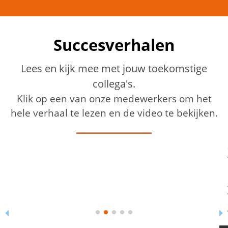
Succesverhalen
Lees en kijk mee met jouw toekomstige
collega's.
Klik op een van onze medewerkers om het
hele verhaal te lezen en de video te bekijken.
Sjef’s succesverhaal bij Proflex Personeel is een mooi
voorbeeld hoe je je draai kunt vinden op latere leeftijd.
Hij werkt sinds 2022 bij Proflex als medewerker
groenvoorziening. Op 73-jarige leeftijd is Sjef
voornamelijk actief in het schoffelen binnen de
gemeente Tilburg.