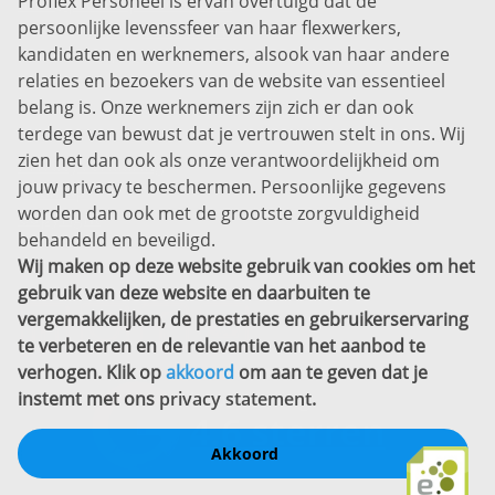
Proflex Personeel is ervan overtuigd dat de
Info@proflexpersoneel.nl
persoonlijke levenssfeer van haar flexwerkers,
Bel ons:
+31 (0)85 0450040
kandidaten en werknemers, alsook van haar andere
Prins Willem-Alexanderlaan 301
relaties en bezoekers van de website van essentieel
7311 SW Apeldoorn
belang is. Onze werknemers zijn zich er dan ook
Disclaimer
terdege van bewust dat je vertrouwen stelt in ons. Wij
zien het dan ook als onze verantwoordelijkheid om
Privacyverklaring
jouw privacy te beschermen. Persoonlijke gegevens
Sitemap
worden dan ook met de grootste zorgvuldigheid
Copyright
behandeld en beveiligd.
Wij maken op deze website gebruik van cookies om het
Bekijk ook eens
gebruik van deze website en daarbuiten te
vergemakkelijken, de prestaties en gebruikerservaring
te verbeteren en de relevantie van het aanbod te
verhogen. Klik op
akkoord
om aan te geven dat je
instemt met ons
privacy statement
.
Akkoord