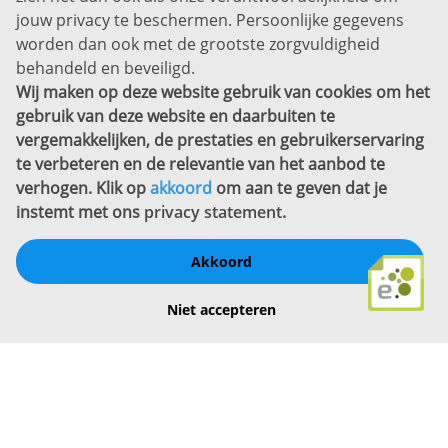
jouw privacy te beschermen. Persoonlijke gegevens
Sitemap
worden dan ook met de grootste zorgvuldigheid
Copyright
behandeld en beveiligd.
Wij maken op deze website gebruik van cookies om het
Bekijk ook eens
gebruik van deze website en daarbuiten te
vergemakkelijken, de prestaties en gebruikerservaring
te verbeteren en de relevantie van het aanbod te
verhogen. Klik op
akkoord
om aan te geven dat je
instemt met ons
privacy statement
.
Akkoord
Schrijf een review
Niet accepteren