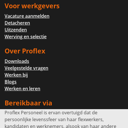
Voor werkgevers
Vacature aanmelden
Detacheren
Uitzenden
Werving en selectie
Over Proflex
Downloads
Veelgestelde vragen
Werken bij
Blogs
Werken en leren
Bereikbaar via
Proflex Personeel is ervan overtuigd dat de
Info@proflexpersoneel.nl
persoonlijke levenssfeer van haar flexwerkers,
Bel ons:
+31 (0)85 0450040
kandidaten en werknemers, alsook van haar andere
Prins Willem-Alexanderlaan 301