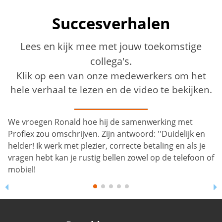
Succesverhalen
Lees en kijk mee met jouw toekomstige
collega's.
Klik op een van onze medewerkers om het
hele verhaal te lezen en de video te bekijken.
Sjef’s succesverhaal bij Proflex Personeel is een mooi
voorbeeld hoe je je draai kunt vinden op latere leeftijd.
Hij werkt sinds 2022 bij Proflex als medewerker
groenvoorziening. Op 73-jarige leeftijd is Sjef
voornamelijk actief in het schoffelen binnen de
gemeente Tilburg.