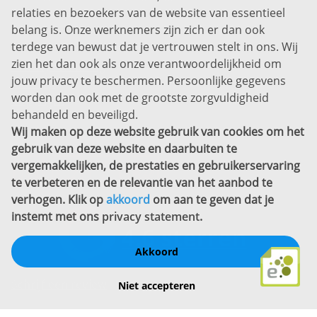
relaties en bezoekers van de website van essentieel
7311 SW Apeldoorn
belang is. Onze werknemers zijn zich er dan ook
Disclaimer
terdege van bewust dat je vertrouwen stelt in ons. Wij
zien het dan ook als onze verantwoordelijkheid om
Privacyverklaring
jouw privacy te beschermen. Persoonlijke gegevens
Sitemap
worden dan ook met de grootste zorgvuldigheid
Copyright
behandeld en beveiligd.
Wij maken op deze website gebruik van cookies om het
Bekijk ook eens
gebruik van deze website en daarbuiten te
vergemakkelijken, de prestaties en gebruikerservaring
te verbeteren en de relevantie van het aanbod te
verhogen. Klik op
akkoord
om aan te geven dat je
instemt met ons
privacy statement
.
Akkoord
Schrijf een review
Niet accepteren