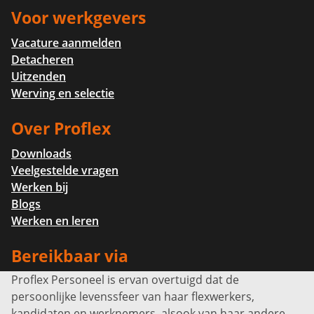
Voor werkgevers
Vacature aanmelden
Detacheren
Uitzenden
Werving en selectie
Over Proflex
Downloads
Veelgestelde vragen
Werken bij
Blogs
Werken en leren
Bereikbaar via
Proflex Personeel is ervan overtuigd dat de
Info@proflexpersoneel.nl
persoonlijke levenssfeer van haar flexwerkers,
Bel ons:
+31 (0)85 0450040
kandidaten en werknemers, alsook van haar andere