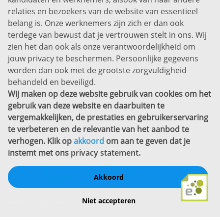
Prins Willem-Alexanderlaan 301
relaties en bezoekers van de website van essentieel
7311 SW Apeldoorn
belang is. Onze werknemers zijn zich er dan ook
Disclaimer
terdege van bewust dat je vertrouwen stelt in ons. Wij
zien het dan ook als onze verantwoordelijkheid om
Privacyverklaring
jouw privacy te beschermen. Persoonlijke gegevens
Sitemap
worden dan ook met de grootste zorgvuldigheid
Copyright
behandeld en beveiligd.
Wij maken op deze website gebruik van cookies om het
Bekijk ook eens
gebruik van deze website en daarbuiten te
vergemakkelijken, de prestaties en gebruikerservaring
te verbeteren en de relevantie van het aanbod te
verhogen. Klik op
akkoord
om aan te geven dat je
instemt met ons
privacy statement
.
Akkoord
Schrijf een review
Niet accepteren