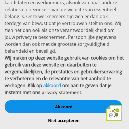
kandidaten en werknemers, alsook van haar andere
Prins Willem-Alexanderlaan 301
relaties en bezoekers van de website van essentieel
7311 SW Apeldoorn
belang is. Onze werknemers zijn zich er dan ook
Disclaimer
terdege van bewust dat je vertrouwen stelt in ons. Wij
zien het dan ook als onze verantwoordelijkheid om
Privacyverklaring
jouw privacy te beschermen. Persoonlijke gegevens
Sitemap
worden dan ook met de grootste zorgvuldigheid
Copyright
behandeld en beveiligd.
Wij maken op deze website gebruik van cookies om het
Bekijk ook eens
gebruik van deze website en daarbuiten te
vergemakkelijken, de prestaties en gebruikerservaring
te verbeteren en de relevantie van het aanbod te
verhogen. Klik op
akkoord
om aan te geven dat je
instemt met ons
privacy statement
.
Akkoord
Schrijf een review
Niet accepteren