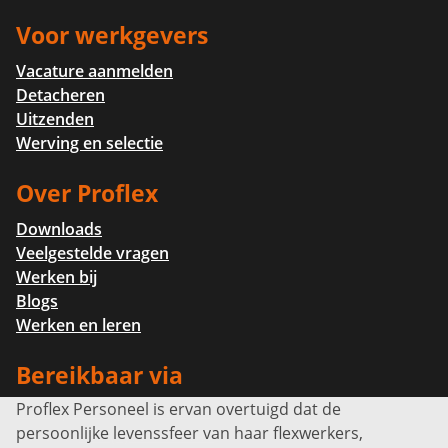
Voor werkgevers
Vacature aanmelden
Detacheren
Uitzenden
Werving en selectie
Over Proflex
Downloads
Veelgestelde vragen
Werken bij
Blogs
Werken en leren
Bereikbaar via
Proflex Personeel is ervan overtuigd dat de
Info@proflexpersoneel.nl
persoonlijke levenssfeer van haar flexwerkers,
Bel ons:
+31 (0)85 0450040