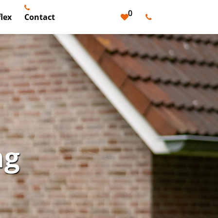
0
lex
Contact
ng