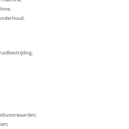
hine;
nonderhoud.
uidbestrijding;
eidsvoorwaarden;
oen;