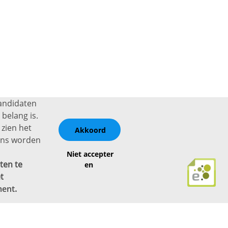
kandidaten
belang is.
 zien het
Akkoord
vens worden
Niet accepter
ten te
en
t
ment
.