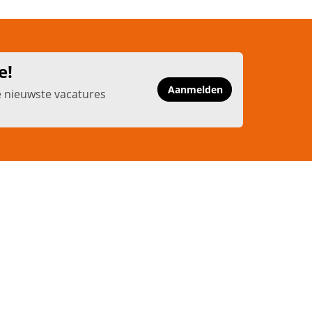
e!
Aanmelden
e nieuwste vacatures