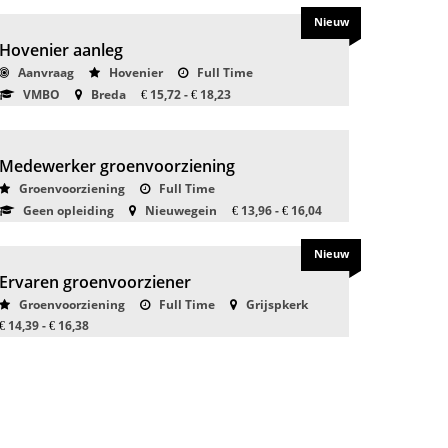
Nieuw
Hovenier aanleg
Aanvraag
Hovenier
Full Time
VMBO
Breda
15,72 -
18,23
€
€
Medewerker groenvoorziening
Groenvoorziening
Full Time
Geen opleiding
Nieuwegein
13,96 -
16,04
€
€
Nieuw
Ervaren groenvoorziener
Groenvoorziening
Full Time
Grijspkerk
14,39 -
16,38
€
€