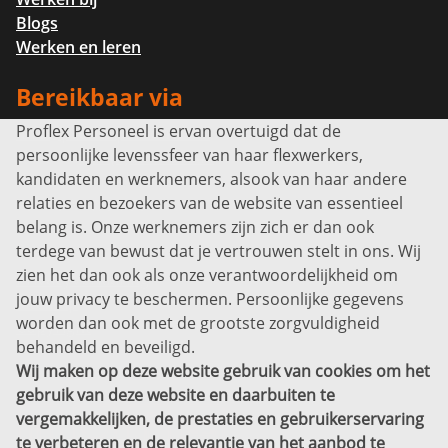
Blogs
Werken en leren
Bereikbaar via
Proflex Personeel is ervan overtuigd dat de
Info@proflexpersoneel.nl
persoonlijke levenssfeer van haar flexwerkers,
Bel ons:
+31 (0)85 0450040
kandidaten en werknemers, alsook van haar andere
Prins Willem-Alexanderlaan 301
relaties en bezoekers van de website van essentieel
7311 SW Apeldoorn
belang is. Onze werknemers zijn zich er dan ook
Disclaimer
terdege van bewust dat je vertrouwen stelt in ons. Wij
zien het dan ook als onze verantwoordelijkheid om
Privacyverklaring
jouw privacy te beschermen. Persoonlijke gegevens
Sitemap
worden dan ook met de grootste zorgvuldigheid
Copyright
behandeld en beveiligd.
Wij maken op deze website gebruik van cookies om het
Bekijk ook eens
gebruik van deze website en daarbuiten te
vergemakkelijken, de prestaties en gebruikerservaring
te verbeteren en de relevantie van het aanbod te