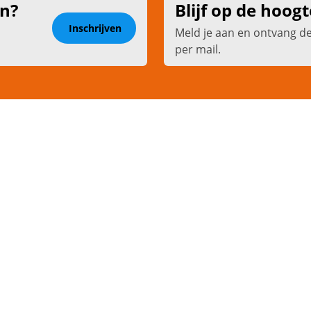
en?
Blijf op de hoogt
Inschrijven
Meld je aan en ontvang d
per mail.