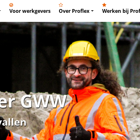
Voor werkgevers
Over Proflex
Werken bij Prof
er GWW
vallen