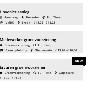
Hovenier aanleg
Aanvraag
Hovenier
Full Time
VMBO
Breda
15,72 -
18,23
€
€
Medewerker groenvoorziening
Groenvoorziening
Full Time
Geen opleiding
Nieuwegein
13,96 -
16,04
€
€
Nieuw
Ervaren groenvoorziener
Groenvoorziening
Full Time
Grijspkerk
14,39 -
16,38
€
€