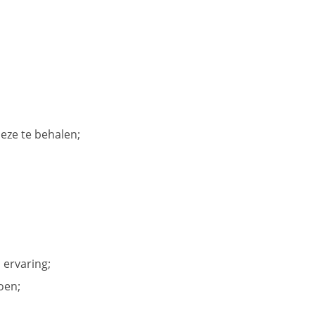
 deze te behalen;
 ervaring;
oen;