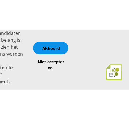
kandidaten
belang is.
 zien het
Akkoord
vens worden
Niet accepter
ten te
en
t
ment
.