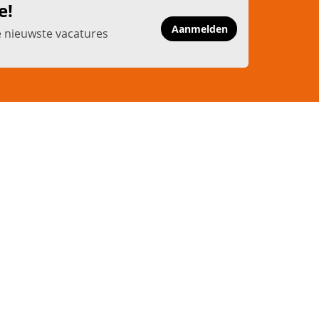
e!
Aanmelden
e nieuwste vacatures