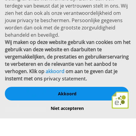
Disclaimer
terdege van bewust dat je vertrouwen stelt in ons. Wij
zien het dan ook als onze verantwoordelijkheid om
Privacyverklaring
jouw privacy te beschermen. Persoonlijke gegevens
Sitemap
worden dan ook met de grootste zorgvuldigheid
Copyright
behandeld en beveiligd.
Wij maken op deze website gebruik van cookies om het
Bekijk ook eens
gebruik van deze website en daarbuiten te
vergemakkelijken, de prestaties en gebruikerservaring
te verbeteren en de relevantie van het aanbod te
verhogen. Klik op
akkoord
om aan te geven dat je
instemt met ons
privacy statement
.
Akkoord
Schrijf een review
Niet accepteren