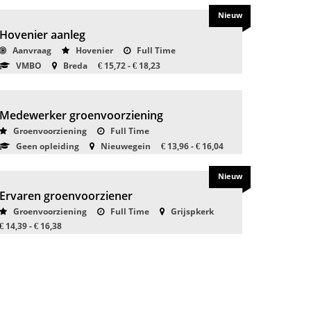
Nieuw
Hovenier aanleg
Aanvraag
Hovenier
Full Time
VMBO
Breda
15,72 -
18,23
€
€
Medewerker groenvoorziening
Groenvoorziening
Full Time
Geen opleiding
Nieuwegein
13,96 -
16,04
€
€
Nieuw
Ervaren groenvoorziener
Groenvoorziening
Full Time
Grijspkerk
14,39 -
16,38
€
€