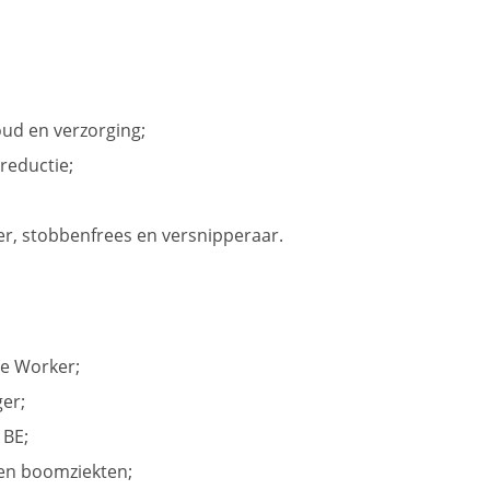
ud en verzorging;
reductie;
, stobbenfrees en versnipperaar.
ee Worker;
er;
 BE;
en boomziekten;