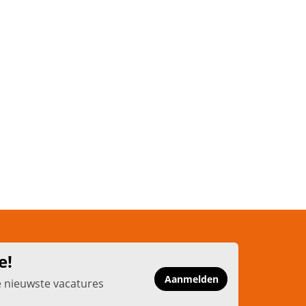
e!
Aanmelden
e nieuwste vacatures