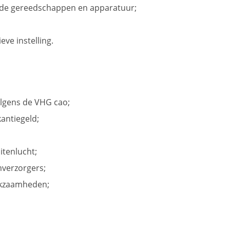
ende gereedschappen en apparatuur;
ve instelling.
volgens de VHG cao;
antiegeld;
itenlucht;
verzorgers;
rkzaamheden;