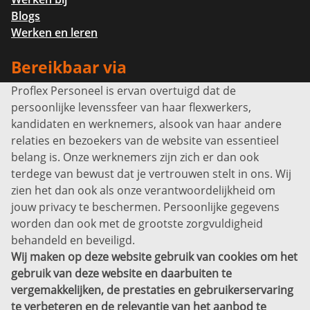
Blogs
Werken en leren
Bereikbaar via
Proflex Personeel is ervan overtuigd dat de
Info@proflexpersoneel.nl
persoonlijke levenssfeer van haar flexwerkers,
Bel ons:
+31 (0)85 0450040
kandidaten en werknemers, alsook van haar andere
Prins Willem-Alexanderlaan 301
relaties en bezoekers van de website van essentieel
7311 SW Apeldoorn
belang is. Onze werknemers zijn zich er dan ook
Disclaimer
terdege van bewust dat je vertrouwen stelt in ons. Wij
zien het dan ook als onze verantwoordelijkheid om
Privacyverklaring
jouw privacy te beschermen. Persoonlijke gegevens
Sitemap
worden dan ook met de grootste zorgvuldigheid
Copyright
behandeld en beveiligd.
Wij maken op deze website gebruik van cookies om het
Bekijk ook eens
gebruik van deze website en daarbuiten te
vergemakkelijken, de prestaties en gebruikerservaring
te verbeteren en de relevantie van het aanbod te