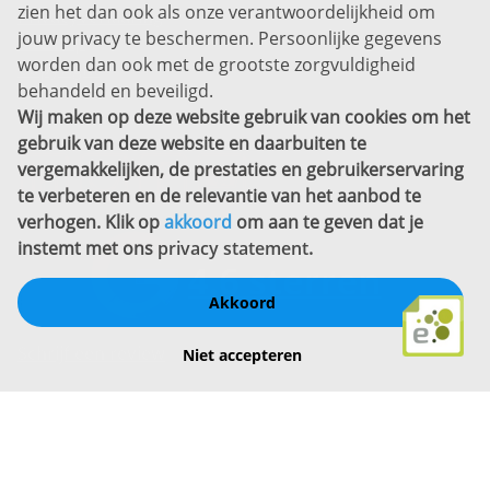
zien het dan ook als onze verantwoordelijkheid om
Privacyverklaring
jouw privacy te beschermen. Persoonlijke gegevens
Sitemap
worden dan ook met de grootste zorgvuldigheid
Copyright
behandeld en beveiligd.
Wij maken op deze website gebruik van cookies om het
Bekijk ook eens
gebruik van deze website en daarbuiten te
vergemakkelijken, de prestaties en gebruikerservaring
te verbeteren en de relevantie van het aanbod te
verhogen. Klik op
akkoord
om aan te geven dat je
instemt met ons
privacy statement
.
Akkoord
Schrijf een review
Niet accepteren