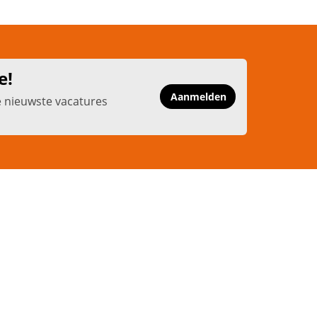
e!
Aanmelden
e nieuwste vacatures