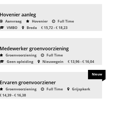
Hovenier aanleg
Aanvraag
Hovenier
Full Time
VMBO
Breda
15,72 -
18,23
€
€
Medewerker groenvoorziening
Groenvoorziening
Full Time
Geen opleiding
Nieuwegein
13,96 -
16,04
€
€
Nieuw
Ervaren groenvoorziener
Groenvoorziening
Full Time
Grijspkerk
14,39 -
16,38
€
€