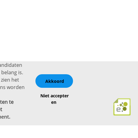
kandidaten
belang is.
 zien het
Akkoord
vens worden
Niet accepter
ten te
en
t
ment
.