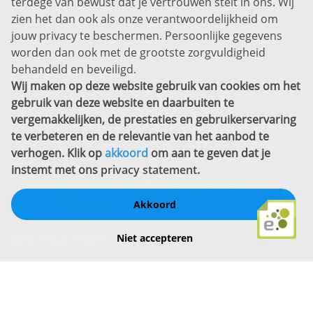
terdege van bewust dat je vertrouwen stelt in ons. Wij
zien het dan ook als onze verantwoordelijkheid om
Privacyverklaring
jouw privacy te beschermen. Persoonlijke gegevens
Sitemap
worden dan ook met de grootste zorgvuldigheid
Copyright
behandeld en beveiligd.
Wij maken op deze website gebruik van cookies om het
Bekijk ook eens
gebruik van deze website en daarbuiten te
vergemakkelijken, de prestaties en gebruikerservaring
te verbeteren en de relevantie van het aanbod te
verhogen. Klik op
akkoord
om aan te geven dat je
instemt met ons
privacy statement
.
Akkoord
Schrijf een review
Niet accepteren