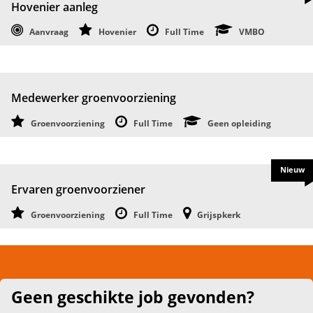
Hovenier aanleg
Aanvraag
Hovenier
Full Time
VMBO
Medewerker groenvoorziening
Groenvoorziening
Full Time
Geen opleiding
Nieuw
Ervaren groenvoorziener
Groenvoorziening
Full Time
Grijspkerk
Geen geschikte job gevonden?