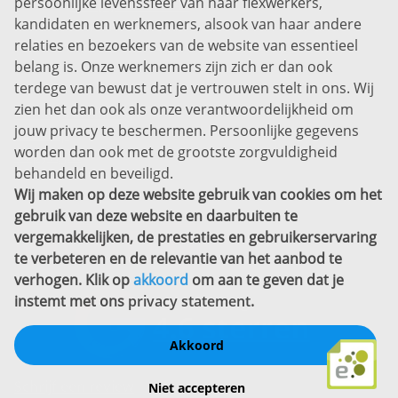
persoonlijke levenssfeer van haar flexwerkers,
Bel ons:
+31 (0)85 0450040
kandidaten en werknemers, alsook van haar andere
Prins Willem-Alexanderlaan 301
relaties en bezoekers van de website van essentieel
7311 SW Apeldoorn
belang is. Onze werknemers zijn zich er dan ook
Disclaimer
terdege van bewust dat je vertrouwen stelt in ons. Wij
zien het dan ook als onze verantwoordelijkheid om
Privacyverklaring
jouw privacy te beschermen. Persoonlijke gegevens
Sitemap
worden dan ook met de grootste zorgvuldigheid
Copyright
behandeld en beveiligd.
Wij maken op deze website gebruik van cookies om het
Bekijk ook eens
gebruik van deze website en daarbuiten te
vergemakkelijken, de prestaties en gebruikerservaring
te verbeteren en de relevantie van het aanbod te
verhogen. Klik op
akkoord
om aan te geven dat je
instemt met ons
privacy statement
.
Akkoord
Schrijf een review
Niet accepteren