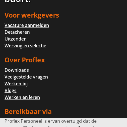
Voor werkgevers
Vacature aanmelden
Detacheren
Uitzenden
Werving en selectie
Over Proflex
Downloads
Veelgestelde vragen
Werken bij
Blogs
Werken en leren
Bereikbaar via
Proflex Personeel is ervan overtuigd dat de
Info@proflexpersoneel.nl