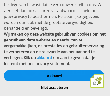
Disclaimer
terdege van bewust dat je vertrouwen stelt in ons. Wij
zien het dan ook als onze verantwoordelijkheid om
Privacyverklaring
jouw privacy te beschermen. Persoonlijke gegevens
Sitemap
worden dan ook met de grootste zorgvuldigheid
Copyright
behandeld en beveiligd.
Wij maken op deze website gebruik van cookies om het
Bekijk ook eens
gebruik van deze website en daarbuiten te
vergemakkelijken, de prestaties en gebruikerservaring
te verbeteren en de relevantie van het aanbod te
verhogen. Klik op
akkoord
om aan te geven dat je
instemt met ons
privacy statement
.
Akkoord
Schrijf een review
Niet accepteren