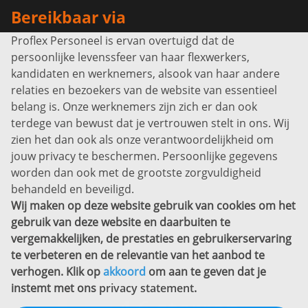
Bereikbaar via
Proflex Personeel is ervan overtuigd dat de
Info@proflexpersoneel.nl
persoonlijke levenssfeer van haar flexwerkers,
Bel ons:
+31 (0)85 0450040
kandidaten en werknemers, alsook van haar andere
Prins Willem-Alexanderlaan 301
relaties en bezoekers van de website van essentieel
7311 SW Apeldoorn
belang is. Onze werknemers zijn zich er dan ook
Disclaimer
terdege van bewust dat je vertrouwen stelt in ons. Wij
zien het dan ook als onze verantwoordelijkheid om
Privacyverklaring
jouw privacy te beschermen. Persoonlijke gegevens
Sitemap
worden dan ook met de grootste zorgvuldigheid
Copyright
behandeld en beveiligd.
Wij maken op deze website gebruik van cookies om het
Bekijk ook eens
gebruik van deze website en daarbuiten te
vergemakkelijken, de prestaties en gebruikerservaring
te verbeteren en de relevantie van het aanbod te
verhogen. Klik op
akkoord
om aan te geven dat je
instemt met ons
privacy statement
.