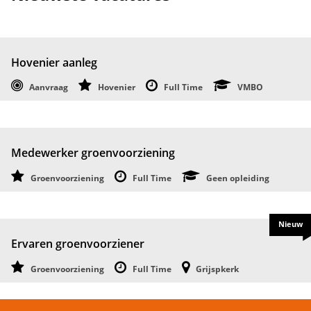
Hovenier aanleg
Aanvraag
Hovenier
Full Time
VMBO
Medewerker groenvoorziening
Groenvoorziening
Full Time
Geen opleiding
Nieuw
Ervaren groenvoorziener
Groenvoorziening
Full Time
Grijspkerk