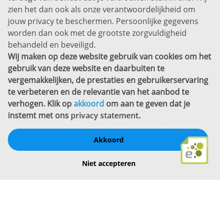
zien het dan ook als onze verantwoordelijkheid om
Privacyverklaring
jouw privacy te beschermen. Persoonlijke gegevens
Sitemap
worden dan ook met de grootste zorgvuldigheid
Copyright
behandeld en beveiligd.
Wij maken op deze website gebruik van cookies om het
Bekijk ook eens
gebruik van deze website en daarbuiten te
vergemakkelijken, de prestaties en gebruikerservaring
te verbeteren en de relevantie van het aanbod te
verhogen. Klik op
akkoord
om aan te geven dat je
instemt met ons
privacy statement
.
Akkoord
Schrijf een review
Niet accepteren