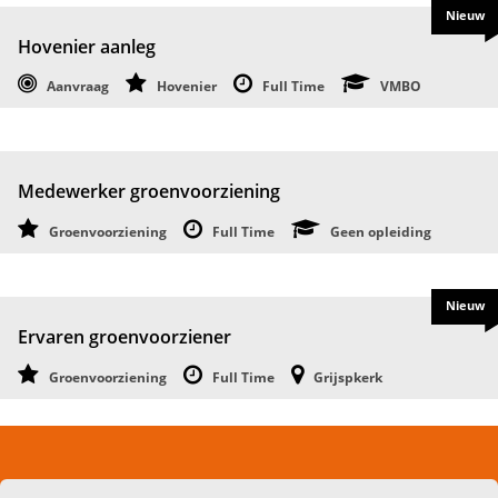
Nieuw
Hovenier aanleg
Aanvraag
Hovenier
Full Time
VMBO
Medewerker groenvoorziening
Groenvoorziening
Full Time
Geen opleiding
Nieuw
Ervaren groenvoorziener
Groenvoorziening
Full Time
Grijspkerk