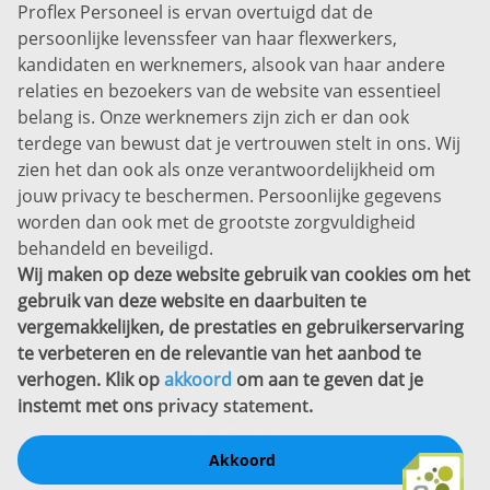
Proflex Personeel is ervan overtuigd dat de
Info@proflexpersoneel.nl
persoonlijke levenssfeer van haar flexwerkers,
Bel ons:
+31 (0)85 0450040
kandidaten en werknemers, alsook van haar andere
Prins Willem-Alexanderlaan 301
relaties en bezoekers van de website van essentieel
7311 SW Apeldoorn
belang is. Onze werknemers zijn zich er dan ook
Disclaimer
terdege van bewust dat je vertrouwen stelt in ons. Wij
zien het dan ook als onze verantwoordelijkheid om
Privacyverklaring
jouw privacy te beschermen. Persoonlijke gegevens
Sitemap
worden dan ook met de grootste zorgvuldigheid
Copyright
behandeld en beveiligd.
Wij maken op deze website gebruik van cookies om het
Bekijk ook eens
gebruik van deze website en daarbuiten te
vergemakkelijken, de prestaties en gebruikerservaring
te verbeteren en de relevantie van het aanbod te
verhogen. Klik op
akkoord
om aan te geven dat je
instemt met ons
privacy statement
.
Akkoord