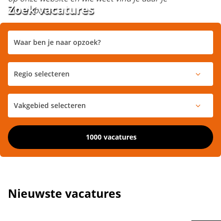
Zoek vacatures
droombaan!
1000 vacatures
Nieuwste vacatures