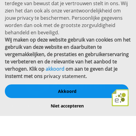
Disclaimer
terdege van bewust dat je vertrouwen stelt in ons. Wij
zien het dan ook als onze verantwoordelijkheid om
Privacyverklaring
jouw privacy te beschermen. Persoonlijke gegevens
Sitemap
worden dan ook met de grootste zorgvuldigheid
Copyright
behandeld en beveiligd.
Wij maken op deze website gebruik van cookies om het
Bekijk ook eens
gebruik van deze website en daarbuiten te
vergemakkelijken, de prestaties en gebruikerservaring
te verbeteren en de relevantie van het aanbod te
verhogen. Klik op
akkoord
om aan te geven dat je
instemt met ons
privacy statement
.
Akkoord
Schrijf een review
Niet accepteren