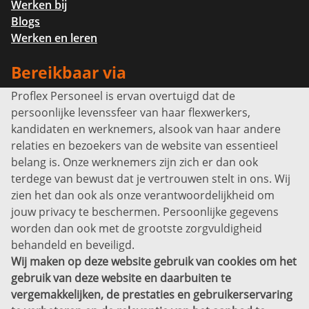
Werken bij
Blogs
Werken en leren
Bereikbaar via
Proflex Personeel is ervan overtuigd dat de
Info@proflexpersoneel.nl
persoonlijke levenssfeer van haar flexwerkers,
Bel ons:
+31 (0)85 0450040
kandidaten en werknemers, alsook van haar andere
Prins Willem-Alexanderlaan 301
relaties en bezoekers van de website van essentieel
7311 SW Apeldoorn
belang is. Onze werknemers zijn zich er dan ook
Disclaimer
terdege van bewust dat je vertrouwen stelt in ons. Wij
zien het dan ook als onze verantwoordelijkheid om
Privacyverklaring
jouw privacy te beschermen. Persoonlijke gegevens
Sitemap
worden dan ook met de grootste zorgvuldigheid
Copyright
behandeld en beveiligd.
Wij maken op deze website gebruik van cookies om het
Bekijk ook eens
gebruik van deze website en daarbuiten te
vergemakkelijken, de prestaties en gebruikerservaring